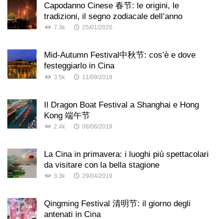
Capodanno Cinese 春节: le origini, le
tradizioni, il segno zodiacale dell’anno
7.3k
25/01/2020
Mid-Autumn Festival中秋节: cos’è e dove
festeggiarlo in Cina
3.5k
11/09/2019
Il Dragon Boat Festival a Shanghai e Hong
Kong 端午节
2.4k
08/06/2019
La Cina in primavera: i luoghi più spettacolari
da visitare con la bella stagione
3.3k
29/04/2019
Qingming Festival 清明节: il giorno degli
antenati in Cina