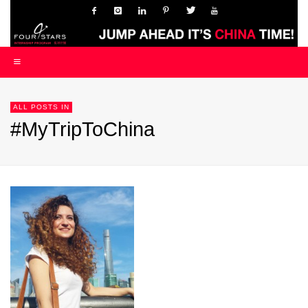
ALL POSTS IN
#MyTripToChina