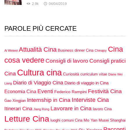
2.9k
04/04/2019
PAROLE PIÙ CERCATE
Cina
Attualità Cina
Business dinner Cina
Ai Weiwei
Chinajoy
cosa vedere
Consigli di lavoro
Consigli pratici
Cultura cina
Cina
Curiosità
curriculum vitae
Diane Wei
Diario di Viaggio Cina
Diario di viaggio in Cina
Liang
Eventi
Festività Cina
Economia Cina
Federico Rampini
Interviste Cina
Internship in Cina
Gao Xingjian
Lavorare in Cina
Itinerari Cina
lavoro Cina
Jiang Rong
Letture Cina
Mo Yan
luoghi comuni Cina
Musei Shanghai
Racconti
Qiu Xiaolong