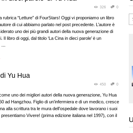
326
0
la rubrica “Letture” di FourStars‬! Oggi vi proponiamo un libro
autore di cui abbiamo parlato nel post precedente. L’autore è
derato uno dei più grandi autori della nuova generazione di
i. Il libro di oggi, dal titolo ‘La Cina in dieci parole’ è un
, …
→
’ di Yu Hua
450
0
come uno dei migliori autori della nuova generazione, Yu Hua
0 ad Hangzhou. Figlio di un’infermiera e di un medico, cresce
na alla scrittura tra le mura dell’ospedale dove lavorano i suoi
i presentiamo Vivere! (prima edizione italiana nel 1997), con il
U