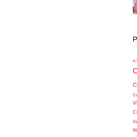
P
Ai
C
C
Cu
V
C
Xi
It