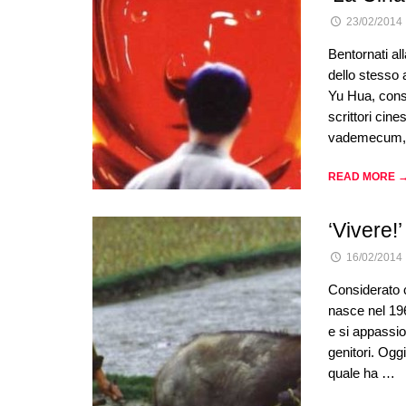
23/02/2014
Bentornati al
dello stesso 
Yu Hua, consi
scrittori cines
‪vademecum‬
READ MORE 
‘Vivere!
16/02/2014
Considerato 
nasce nel 196
e si appassio
genitori. Ogg
quale ha …