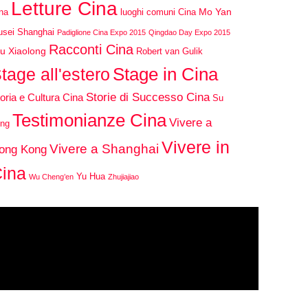
Letture Cina
Mo Yan
na
luoghi comuni Cina
sei Shanghai
Padiglione Cina Expo 2015
Qingdao Day Expo 2015
Racconti Cina
u Xiaolong
Robert van Gulik
Stage in Cina
tage all'estero
Storie di Successo Cina
oria e Cultura Cina
Su
Testimonianze Cina
Vivere a
ng
Vivere in
Vivere a Shanghai
ong Kong
ina
Yu Hua
Wu Cheng’en
Zhujiajiao