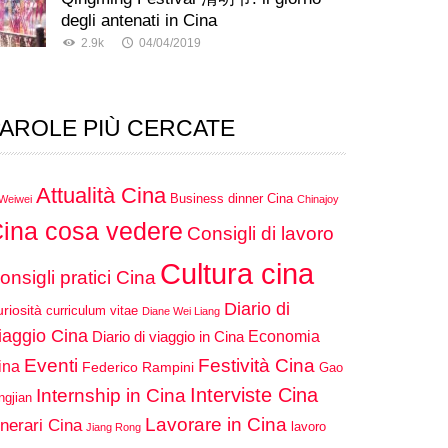
degli antenati in Cina
2.9k
04/04/2019
AROLE PIÙ CERCATE
Attualità Cina
Business dinner Cina
 Weiwei
Chinajoy
ina cosa vedere
Consigli di lavoro
Cultura cina
onsigli pratici Cina
Diario di
riosità
curriculum vitae
Diane Wei Liang
iaggio Cina
Economia
Diario di viaggio in Cina
Eventi
Festività Cina
ina
Federico Rampini
Gao
Interviste Cina
Internship in Cina
ngjian
Lavorare in Cina
inerari Cina
lavoro
Jiang Rong