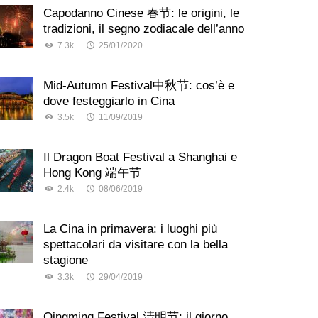
Capodanno Cinese 春节: le origini, le
tradizioni, il segno zodiacale dell’anno
7.3k
25/01/2020
Mid-Autumn Festival中秋节: cos’è e
dove festeggiarlo in Cina
3.5k
11/09/2019
Il Dragon Boat Festival a Shanghai e
Hong Kong 端午节
2.4k
08/06/2019
La Cina in primavera: i luoghi più
spettacolari da visitare con la bella
stagione
3.3k
29/04/2019
Qingming Festival 清明节: il giorno