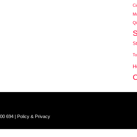
Ci
Mu
Qi
S
St
To
H
C
100 694 |
Policy & Privacy