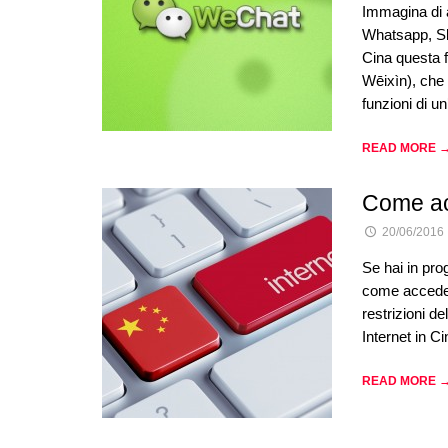
Immagina di a
Whatsapp, Sk
Cina questa 
Wēixìn), che 
funzioni di u
READ MORE 
Come ac
20/06/2016
Se hai in pro
come accedere
restrizioni de
Internet in C
READ MORE 