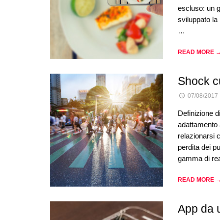
escluso: un g
sviluppato la
…
READ MORE 
Shock cu
07/08/2017
Definizione d
adattamento 
relazionarsi 
perdita dei pu
gamma di reaz
READ MORE 
App da u