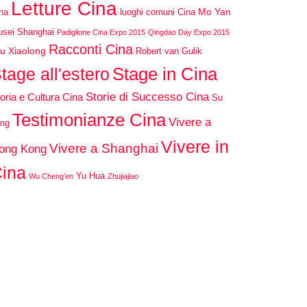
Letture Cina
Mo Yan
na
luoghi comuni Cina
sei Shanghai
Padiglione Cina Expo 2015
Qingdao Day Expo 2015
Racconti Cina
u Xiaolong
Robert van Gulik
Stage in Cina
tage all'estero
Storie di Successo Cina
oria e Cultura Cina
Su
Testimonianze Cina
Vivere a
ng
Vivere in
Vivere a Shanghai
ong Kong
ina
Yu Hua
Wu Cheng’en
Zhujiajiao