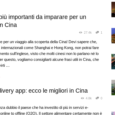
 più importanti da imparare per un
in Cina
27.4k
1
ire per un viaggio alla scoperta della Cina! Devi sapere che,
à internazionali come Shanghai e Hong Kong, non potrai fare
mento sull’inglese, visto che molti cinesi non lo parlano né lo
r questo, vogliamo consigliarti alcune frasi utili in Cina, che
irti …
→
ivery app: ecco le migliori in Cina
4.8k
0
za dubbio il paese che ha investito di più in servizi e-
line to offline (O2O). Il settore alimentare certamente non è