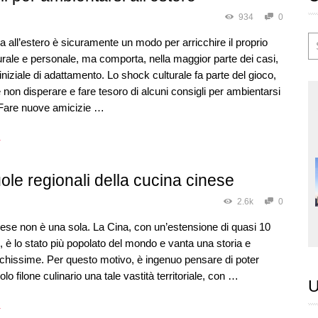
934
0
 all’estero è sicuramente un modo per arricchire il proprio
urale e personale, ma comporta, nella maggior parte dei casi,
 iniziale di adattamento. Lo shock culturale fa parte del gioco,
è non disperare e fare tesoro di alcuni consigli per ambientarsi
. Fare nuove amicizie …
→
ole regionali della cucina cinese
2.6k
0
ese non è una sola. La Cina, con un’estensione di quasi 10
², è lo stato più popolato del mondo e vanta una storia e
tichissime. Per questo motivo, è ingenuo pensare di poter
olo filone culinario una tale vastità territoriale, con …
U
→