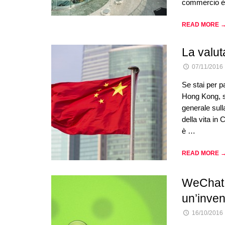
commercio è 
READ MORE 
La valuta
07/11/2016
Se stai per p
Hong Kong, s
generale sull
della vita in
è …
READ MORE 
WeChat: 
un’inve
16/10/2016