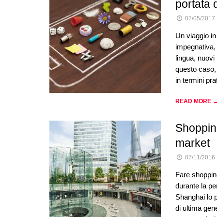
portata 
02/05/2017
Un viaggio i
impegnativa,
lingua, nuovi
questo caso, 
in termini pra
READ MORE 
Shopping
market
07/11/2016
Fare shopping
durante la pe
Shanghai lo p
di ultima gene