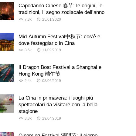
Capodanno Cinese 春节: le origini, le
tradizioni, il segno zodiacale dell’anno
7.3k
25/01/2020
Mid-Autumn Festival中秋节: cos’è e
dove festeggiarlo in Cina
3.5k
11/09/2019
Il Dragon Boat Festival a Shanghai e
Hong Kong 端午节
2.4k
08/06/2019
La Cina in primavera: i luoghi più
spettacolari da visitare con la bella
stagione
3.3k
29/04/2019
Qingming Festival 清明节: il giorno