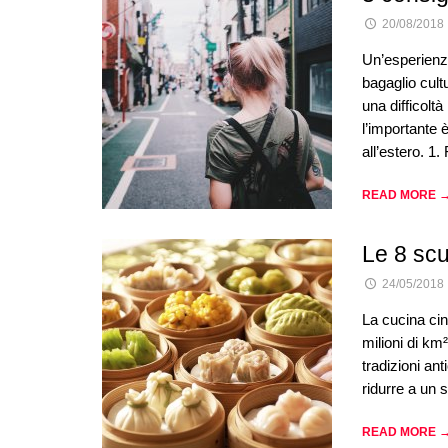
20/08/2018
Un’esperienza
bagaglio cult
una difficoltà
l’importante 
all’estero. 1
READ MORE 
Le 8 scu
24/05/2018
La cucina cin
milioni di km
tradizioni an
ridurre a un s
READ MORE 