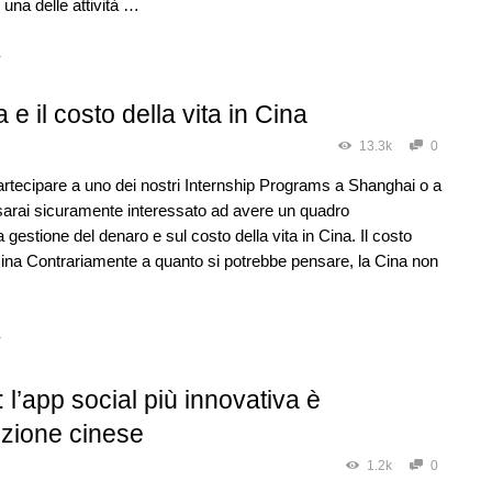
una delle attività …
→
 e il costo della vita in Cina
13.3k
0
artecipare a uno dei nostri Internship Programs a Shanghai o a
arai sicuramente interessato ad avere un quadro
a gestione del denaro e sul costo della vita in Cina. Il costo
 Cina Contrariamente a quanto si potrebbe pensare, la Cina non
→
l’app social più innovativa è
nzione cinese
1.2k
0