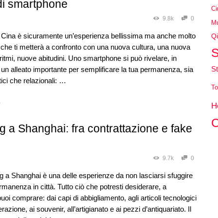
di smartphone
Ci
9.8k
0
Mu
n Cina è sicuramente un’esperienza bellissima ma anche molto
Qi
 che ti metterà a confronto con una nuova cultura, una nuova
S
 ritmi, nuove abitudini. Uno smartphone si può rivelare, in
St
un alleato importante per semplificare la tua permanenza, sia
tici che relazionali: …
To
→
H
C
 a Shanghai: fra contrattazione e fake
9.7k
0
 a Shanghai è una delle esperienze da non lasciarsi sfuggire
rmanenza in città. Tutto ciò che potresti desiderare, a
uoi comprare: dai capi di abbigliamento, agli articoli tecnologici
razione, ai souvenir, all’artigianato e ai pezzi d’antiquariato. Il