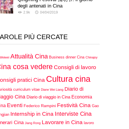
degli antenati in Cina
2.9k
04/04/2019
AROLE PIÙ CERCATE
Attualità Cina
Business dinner Cina
 Weiwei
Chinajoy
ina cosa vedere
Consigli di lavoro
Cultura cina
onsigli pratici Cina
Diario di
riosità
curriculum vitae
Diane Wei Liang
iaggio Cina
Economia
Diario di viaggio in Cina
Eventi
Festività Cina
ina
Federico Rampini
Gao
Interviste Cina
Internship in Cina
ngjian
Lavorare in Cina
inerari Cina
lavoro
Jiang Rong