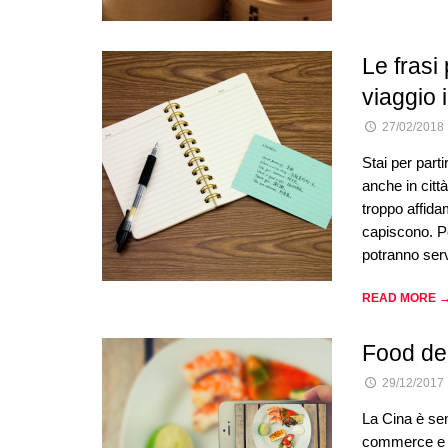
Le frasi
viaggio 
27/02/2018
Stai per part
anche in citt
troppo affida
capiscono. Pe
potranno serv
READ MORE 
Food del
29/12/2017
La Cina è sen
commerce e on