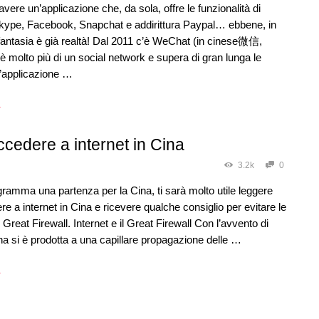
vere un’applicazione che, da sola, offre le funzionalità di
ype, Facebook, Snapchat e addirittura Paypal… ebbene, in
fantasia è già realtà! Dal 2011 c’è WeChat (in cinese微信,
è molto più di un social network e supera di gran lunga le
n’applicazione …
→
cedere a internet in Cina
3.2k
0
gramma una partenza per la Cina, ti sarà molto utile leggere
 a internet in Cina e ricevere qualche consiglio per evitare le
l Great Firewall. Internet e il Great Firewall Con l’avvento di
ina si è prodotta a una capillare propagazione delle …
→