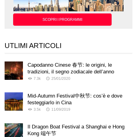
SCOPRI I PROGRAMMI
UTLIMI ARTICOLI
Capodanno Cinese 春节: le origini, le
tradizioni, il segno zodiacale dell’anno
7.3k
25/01/2020
Mid-Autumn Festival中秋节: cos’è e dove
festeggiarlo in Cina
3.5k
11/09/2019
Il Dragon Boat Festival a Shanghai e Hong
Kong 端午节