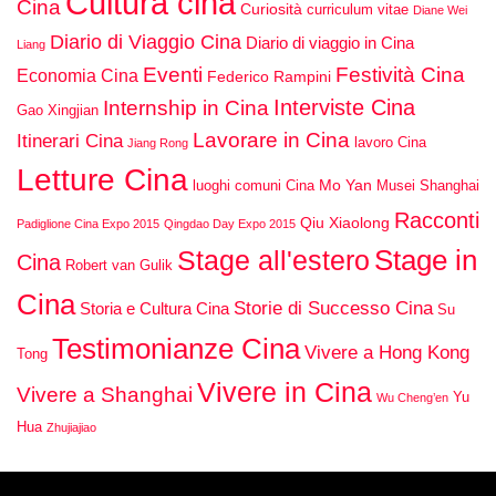
Cultura cina
Cina
Curiosità
curriculum vitae
Diane Wei
Diario di Viaggio Cina
Diario di viaggio in Cina
Liang
Eventi
Festività Cina
Economia Cina
Federico Rampini
Interviste Cina
Internship in Cina
Gao Xingjian
Lavorare in Cina
Itinerari Cina
lavoro Cina
Jiang Rong
Letture Cina
Mo Yan
luoghi comuni Cina
Musei Shanghai
Racconti
Qiu Xiaolong
Padiglione Cina Expo 2015
Qingdao Day Expo 2015
Stage in
Stage all'estero
Cina
Robert van Gulik
Cina
Storie di Successo Cina
Storia e Cultura Cina
Su
Testimonianze Cina
Vivere a Hong Kong
Tong
Vivere in Cina
Vivere a Shanghai
Yu
Wu Cheng’en
Hua
Zhujiajiao