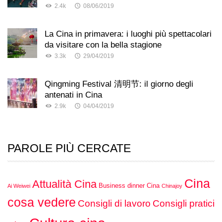
2.4k
08/06/2019
La Cina in primavera: i luoghi più spettacolari
da visitare con la bella stagione
3.3k
29/04/2019
Qingming Festival 清明节: il giorno degli
antenati in Cina
2.9k
04/04/2019
PAROLE PIÙ CERCATE
Cina
Attualità Cina
Business dinner Cina
Ai Weiwei
Chinajoy
cosa vedere
Consigli di lavoro
Consigli pratici