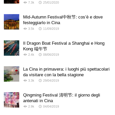
7.3k
25/01/2020
Mid-Autumn Festival中秋节: cos’è e dove
festeggiarlo in Cina
3.5k
11/09/2019
Il Dragon Boat Festival a Shanghai e Hong
Kong 端午节
2.4k
08/06/2019
La Cina in primavera: i luoghi più spettacolari
da visitare con la bella stagione
3.3k
29/04/2019
Qingming Festival 清明节: il giorno degli
antenati in Cina
2.9k
04/04/2019