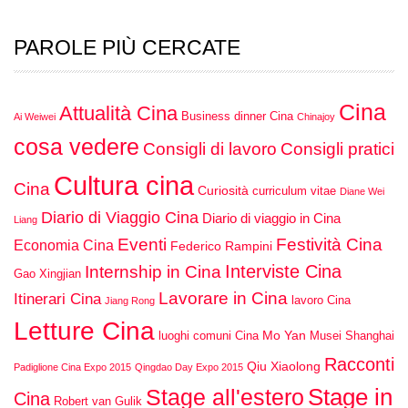
PAROLE PIÙ CERCATE
Cina
Attualità Cina
Business dinner Cina
Ai Weiwei
Chinajoy
cosa vedere
Consigli di lavoro
Consigli pratici
Cultura cina
Cina
Curiosità
curriculum vitae
Diane Wei
Diario di Viaggio Cina
Diario di viaggio in Cina
Liang
Eventi
Festività Cina
Economia Cina
Federico Rampini
Interviste Cina
Internship in Cina
Gao Xingjian
Lavorare in Cina
Itinerari Cina
lavoro Cina
Jiang Rong
Letture Cina
Mo Yan
luoghi comuni Cina
Musei Shanghai
Racconti
Qiu Xiaolong
Padiglione Cina Expo 2015
Qingdao Day Expo 2015
Stage in
Stage all'estero
Cina
Robert van Gulik