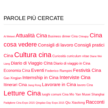
PAROLE PIÙ CERCATE
Cina
Attualità Cina
Business dinner Cina
Ai Weiwei
Chinajoy
cosa vedere
Consigli di lavoro
Consigli pratici
Cultura cina
Cina
Curiosità
curriculum vitae
Diane Wei
Diario di Viaggio Cina
Diario di viaggio in Cina
Liang
Eventi
Festività Cina
Economia Cina
Federico Rampini
Interviste Cina
Internship in Cina
Gao Xingjian
Lavorare in Cina
Itinerari Cina
lavoro Cina
Jiang Rong
Letture Cina
Mo Yan
luoghi comuni Cina
Musei Shanghai
Racconti
Qiu Xiaolong
Padiglione Cina Expo 2015
Qingdao Day Expo 2015