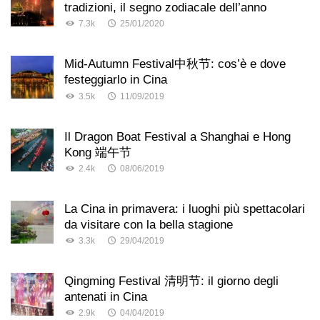
tradizioni, il segno zodiacale dell’anno
7.3k
25/01/2020
Mid-Autumn Festival中秋节: cos’è e dove
festeggiarlo in Cina
3.5k
11/09/2019
Il Dragon Boat Festival a Shanghai e Hong
Kong 端午节
2.4k
08/06/2019
La Cina in primavera: i luoghi più spettacolari
da visitare con la bella stagione
3.3k
29/04/2019
Qingming Festival 清明节: il giorno degli
antenati in Cina
2.9k
04/04/2019