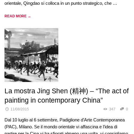
orientale, Qingdao si colloca in un punto strategico, che …
READ MORE →
La mostra Jing Shen (精神) – “The act of
painting in contemporary China”
11/08/2015
347
0
Dal 10 luglio al 6 settembre, Padiglione d’Arte Contemporanea
(PAC), Milano. Se il mondo orientale vi affascina e l’idea di
partire per la Cina vi ha sfiorati almeno una volta, vi consigliamo