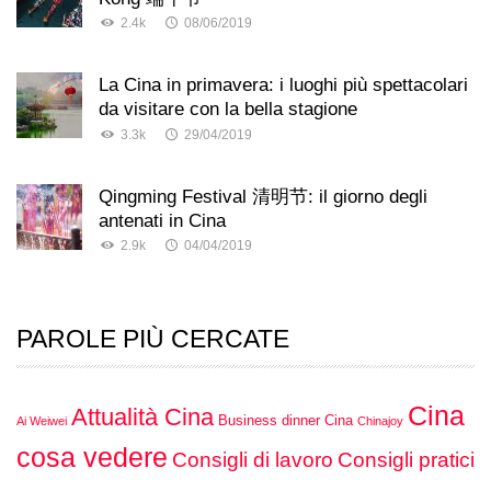
2.4k
08/06/2019
La Cina in primavera: i luoghi più spettacolari
da visitare con la bella stagione
3.3k
29/04/2019
Qingming Festival 清明节: il giorno degli
antenati in Cina
2.9k
04/04/2019
PAROLE PIÙ CERCATE
Cina
Attualità Cina
Business dinner Cina
Ai Weiwei
Chinajoy
cosa vedere
Consigli di lavoro
Consigli pratici