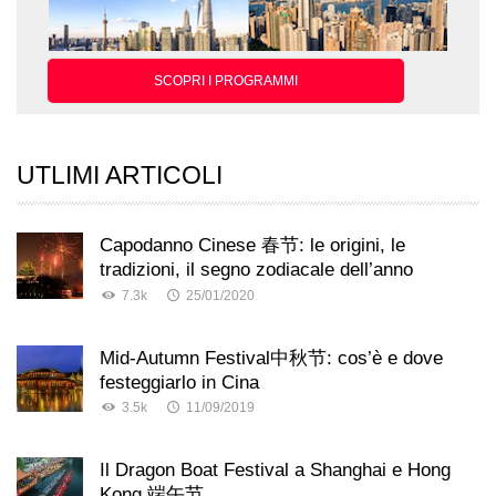
SCOPRI I PROGRAMMI
UTLIMI ARTICOLI
Capodanno Cinese 春节: le origini, le
tradizioni, il segno zodiacale dell’anno
7.3k
25/01/2020
Mid-Autumn Festival中秋节: cos’è e dove
festeggiarlo in Cina
3.5k
11/09/2019
Il Dragon Boat Festival a Shanghai e Hong
Kong 端午节