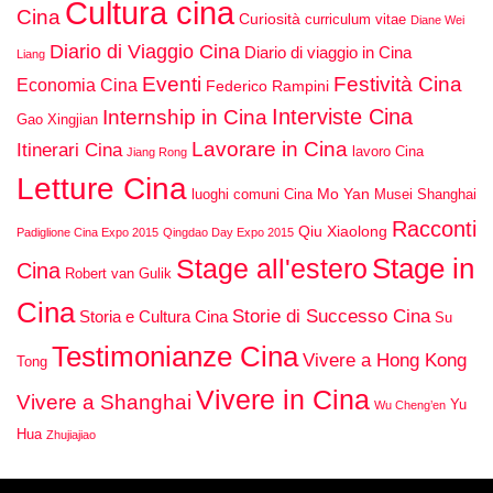
Cultura cina
Cina
Curiosità
curriculum vitae
Diane Wei
Diario di Viaggio Cina
Diario di viaggio in Cina
Liang
Eventi
Festività Cina
Economia Cina
Federico Rampini
Interviste Cina
Internship in Cina
Gao Xingjian
Lavorare in Cina
Itinerari Cina
lavoro Cina
Jiang Rong
Letture Cina
Mo Yan
luoghi comuni Cina
Musei Shanghai
Racconti
Qiu Xiaolong
Padiglione Cina Expo 2015
Qingdao Day Expo 2015
Stage in
Stage all'estero
Cina
Robert van Gulik
Cina
Storie di Successo Cina
Storia e Cultura Cina
Su
Testimonianze Cina
Vivere a Hong Kong
Tong
Vivere in Cina
Vivere a Shanghai
Yu
Wu Cheng’en
Hua
Zhujiajiao