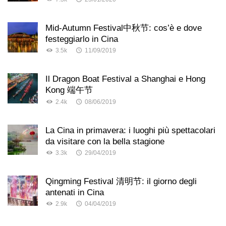
Mid-Autumn Festival中秋节: cos’è e dove
festeggiarlo in Cina
3.5k
11/09/2019
Il Dragon Boat Festival a Shanghai e Hong
Kong 端午节
2.4k
08/06/2019
La Cina in primavera: i luoghi più spettacolari
da visitare con la bella stagione
3.3k
29/04/2019
Qingming Festival 清明节: il giorno degli
antenati in Cina
2.9k
04/04/2019