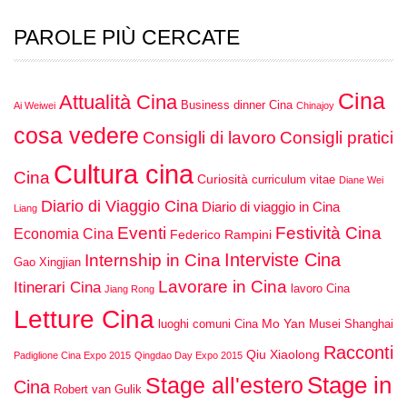
PAROLE PIÙ CERCATE
Cina
Attualità Cina
Business dinner Cina
Ai Weiwei
Chinajoy
cosa vedere
Consigli di lavoro
Consigli pratici
Cultura cina
Cina
Curiosità
curriculum vitae
Diane Wei
Diario di Viaggio Cina
Diario di viaggio in Cina
Liang
Eventi
Festività Cina
Economia Cina
Federico Rampini
Interviste Cina
Internship in Cina
Gao Xingjian
Lavorare in Cina
Itinerari Cina
lavoro Cina
Jiang Rong
Letture Cina
Mo Yan
luoghi comuni Cina
Musei Shanghai
Racconti
Qiu Xiaolong
Padiglione Cina Expo 2015
Qingdao Day Expo 2015
Stage in
Stage all'estero
Cina
Robert van Gulik