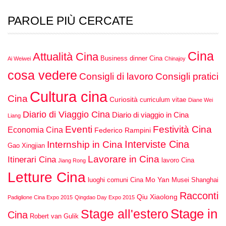
PAROLE PIÙ CERCATE
Cina
Attualità Cina
Business dinner Cina
Ai Weiwei
Chinajoy
cosa vedere
Consigli di lavoro
Consigli pratici
Cultura cina
Cina
Curiosità
curriculum vitae
Diane Wei
Diario di Viaggio Cina
Diario di viaggio in Cina
Liang
Eventi
Festività Cina
Economia Cina
Federico Rampini
Interviste Cina
Internship in Cina
Gao Xingjian
Lavorare in Cina
Itinerari Cina
lavoro Cina
Jiang Rong
Letture Cina
Mo Yan
luoghi comuni Cina
Musei Shanghai
Racconti
Qiu Xiaolong
Padiglione Cina Expo 2015
Qingdao Day Expo 2015
Stage in
Stage all'estero
Cina
Robert van Gulik