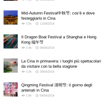
Mid-Autumn Festival中秋节: cos’è e dove
festeggiarlo in Cina
3.5k
11/09/2019
Il Dragon Boat Festival a Shanghai e Hong
Kong 端午节
2.4k
08/06/2019
La Cina in primavera: i luoghi più spettacolari
da visitare con la bella stagione
3.3k
29/04/2019
Qingming Festival 清明节: il giorno degli
antenati in Cina
2.9k
04/04/2019