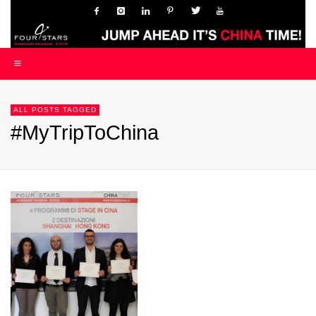
ALL POSTS TAGGED
#MyTripToChina