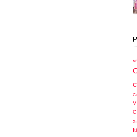
P
Ai
C
C
Cu
V
C
Xi
It