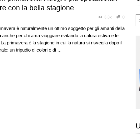
are con la bella stagione
3.3k
0
imavera è naturalmente un ottimo soggetto per gli amanti della
a anche per chi ama viaggiare evitando la calura estiva e le
ti. La primavera è la stagione in cui la natura si risveglia dopo il
ale: un tripudio di colori e di …
→
U