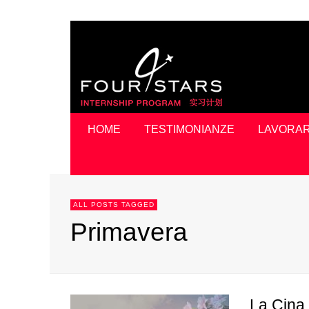
HOME
TESTIMONIANZE
LAVORAR
ALL POSTS TAGGED
Primavera
La Cina 