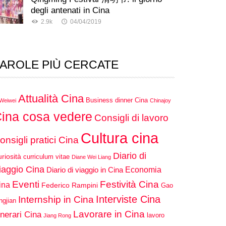
degli antenati in Cina
2.9k
04/04/2019
AROLE PIÙ CERCATE
Attualità Cina
Business dinner Cina
 Weiwei
Chinajoy
ina cosa vedere
Consigli di lavoro
Cultura cina
onsigli pratici Cina
Diario di
riosità
curriculum vitae
Diane Wei Liang
iaggio Cina
Economia
Diario di viaggio in Cina
Eventi
Festività Cina
ina
Federico Rampini
Gao
Interviste Cina
Internship in Cina
ngjian
Lavorare in Cina
inerari Cina
lavoro
Jiang Rong