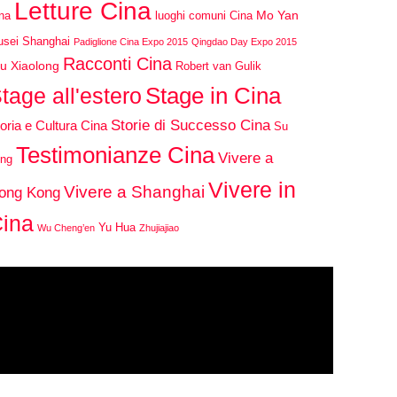
Letture Cina
Mo Yan
na
luoghi comuni Cina
sei Shanghai
Padiglione Cina Expo 2015
Qingdao Day Expo 2015
Racconti Cina
u Xiaolong
Robert van Gulik
Stage in Cina
tage all'estero
Storie di Successo Cina
oria e Cultura Cina
Su
Testimonianze Cina
Vivere a
ng
Vivere in
Vivere a Shanghai
ong Kong
ina
Yu Hua
Wu Cheng’en
Zhujiajiao