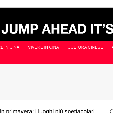
E IN CINA
VIVERE IN CINA
CULTURA CINESE
in primavera: i luoghi più spettacolari