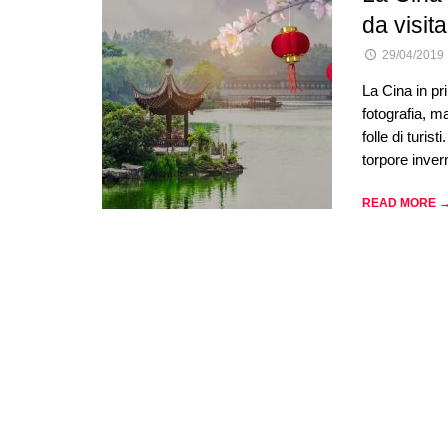
da visit
29/04/2019
La Cina in pr
fotografia, m
folle di turis
torpore invern
READ MORE 