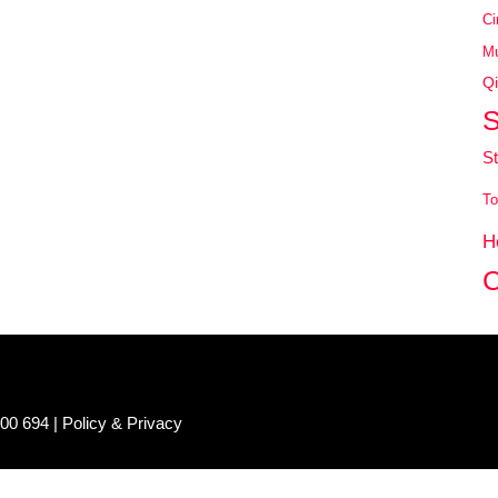
Ci
Mu
Qi
S
St
To
H
C
100 694 |
Policy & Privacy