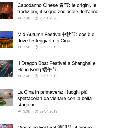
Capodanno Cinese 春节: le origini, le
tradizioni, il segno zodiacale dell’anno
7.3k
25/01/2020
Mid-Autumn Festival中秋节: cos’è e
dove festeggiarlo in Cina
3.5k
11/09/2019
Il Dragon Boat Festival a Shanghai e
Hong Kong 端午节
2.4k
08/06/2019
La Cina in primavera: i luoghi più
spettacolari da visitare con la bella
stagione
3.3k
29/04/2019
Qingming Festival 清明节: il giorno