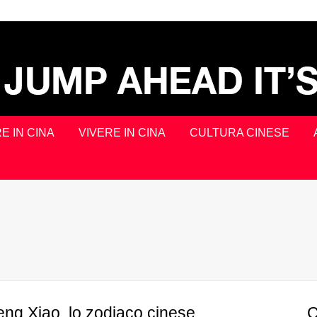
E IN CINA
VIVERE IN CINA
CULTURA CINESE
g Xiao, lo zodiaco cinese