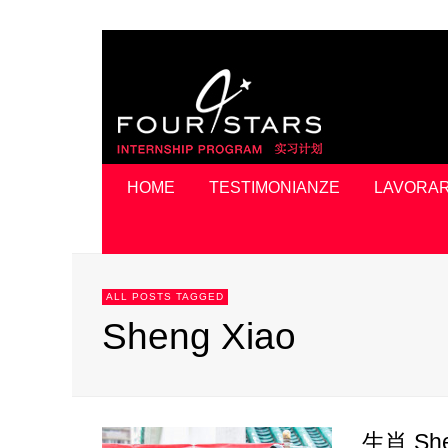
HOME
TESTIMONIANZE
LAVORAR
ALL POSTS TAGGED
Sheng Xiao
生肖 Shen