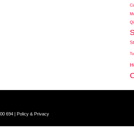
Ci
Mu
Qi
S
St
To
H
C
100 694 |
Policy & Privacy