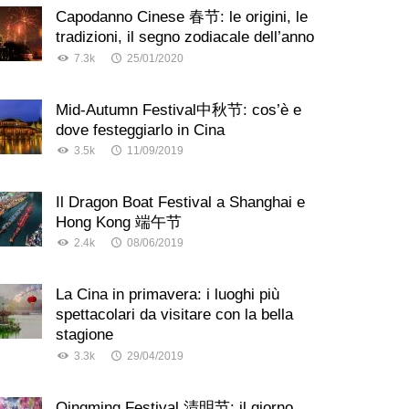
Capodanno Cinese 春节: le origini, le
tradizioni, il segno zodiacale dell’anno
7.3k
25/01/2020
Mid-Autumn Festival中秋节: cos’è e
dove festeggiarlo in Cina
3.5k
11/09/2019
Il Dragon Boat Festival a Shanghai e
Hong Kong 端午节
2.4k
08/06/2019
La Cina in primavera: i luoghi più
spettacolari da visitare con la bella
stagione
3.3k
29/04/2019
Qingming Festival 清明节: il giorno