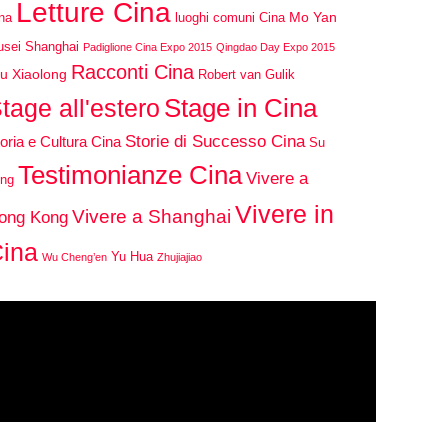
Letture Cina
Mo Yan
na
luoghi comuni Cina
sei Shanghai
Padiglione Cina Expo 2015
Qingdao Day Expo 2015
Racconti Cina
u Xiaolong
Robert van Gulik
Stage in Cina
tage all'estero
Storie di Successo Cina
oria e Cultura Cina
Su
Testimonianze Cina
Vivere a
ng
Vivere in
Vivere a Shanghai
ong Kong
ina
Yu Hua
Wu Cheng’en
Zhujiajiao