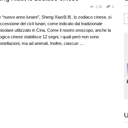
2.3k
0
e “nuovo anno lunare”, Sheng Xiao生肖, lo zodiaco cinese, si
ccessione del cicli lunari, come indicato dal tradizionale
nisolare utilizzato in Cina. Come il nostro oroscopo, anche la
logica cinese stabilisce 12 segni, i quali però non sono
ostellazioni, ma ad animali. Inoltre, ciascun …
→
U