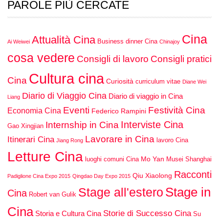
PAROLE PIÙ CERCATE
Cina
Attualità Cina
Business dinner Cina
Ai Weiwei
Chinajoy
cosa vedere
Consigli di lavoro
Consigli pratici
Cultura cina
Cina
Curiosità
curriculum vitae
Diane Wei
Diario di Viaggio Cina
Diario di viaggio in Cina
Liang
Eventi
Festività Cina
Economia Cina
Federico Rampini
Interviste Cina
Internship in Cina
Gao Xingjian
Lavorare in Cina
Itinerari Cina
lavoro Cina
Jiang Rong
Letture Cina
Mo Yan
luoghi comuni Cina
Musei Shanghai
Racconti
Qiu Xiaolong
Padiglione Cina Expo 2015
Qingdao Day Expo 2015
Stage in
Stage all'estero
Cina
Robert van Gulik
Cina
Storie di Successo Cina
Storia e Cultura Cina
Su