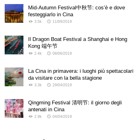
Mid-Autumn Festival中秋节: cos’è e dove
festeggiarlo in Cina
3.5k
11/09/2019
Il Dragon Boat Festival a Shanghai e Hong
Kong 端午节
2.4k
08/06/2019
La Cina in primavera: i luoghi più spettacolari
da visitare con la bella stagione
3.3k
29/04/2019
Qingming Festival 清明节: il giorno degli
antenati in Cina
2.9k
04/04/2019