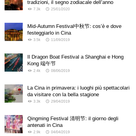
tradizioni, il segno zodiacale dell’anno
7.3k
25/01/2020
Mid-Autumn Festival中秋节: cos’è e dove
festeggiarlo in Cina
3.5k
11/09/2019
Il Dragon Boat Festival a Shanghai e Hong
Kong 端午节
2.4k
08/06/2019
La Cina in primavera: i luoghi più spettacolari
da visitare con la bella stagione
3.3k
29/04/2019
Qingming Festival 清明节: il giorno degli
antenati in Cina
2.9k
04/04/2019