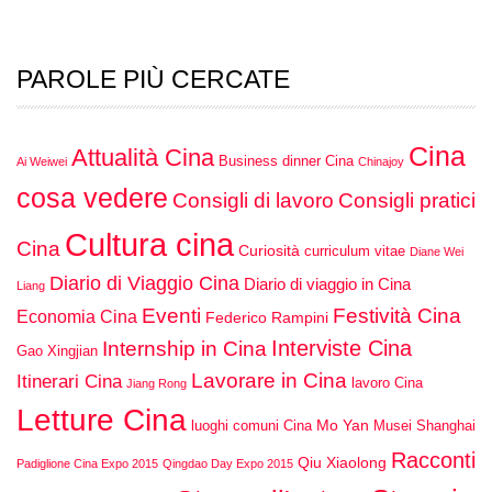
PAROLE PIÙ CERCATE
Cina
Attualità Cina
Business dinner Cina
Ai Weiwei
Chinajoy
cosa vedere
Consigli di lavoro
Consigli pratici
Cultura cina
Cina
Curiosità
curriculum vitae
Diane Wei
Diario di Viaggio Cina
Diario di viaggio in Cina
Liang
Eventi
Festività Cina
Economia Cina
Federico Rampini
Interviste Cina
Internship in Cina
Gao Xingjian
Lavorare in Cina
Itinerari Cina
lavoro Cina
Jiang Rong
Letture Cina
Mo Yan
luoghi comuni Cina
Musei Shanghai
Racconti
Qiu Xiaolong
Padiglione Cina Expo 2015
Qingdao Day Expo 2015