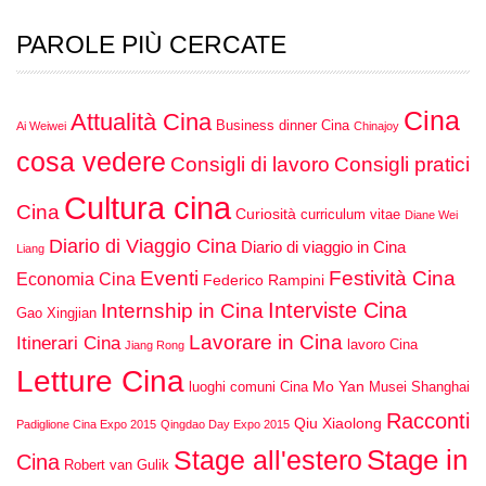
PAROLE PIÙ CERCATE
Cina
Attualità Cina
Business dinner Cina
Ai Weiwei
Chinajoy
cosa vedere
Consigli di lavoro
Consigli pratici
Cultura cina
Cina
Curiosità
curriculum vitae
Diane Wei
Diario di Viaggio Cina
Diario di viaggio in Cina
Liang
Eventi
Festività Cina
Economia Cina
Federico Rampini
Interviste Cina
Internship in Cina
Gao Xingjian
Lavorare in Cina
Itinerari Cina
lavoro Cina
Jiang Rong
Letture Cina
Mo Yan
luoghi comuni Cina
Musei Shanghai
Racconti
Qiu Xiaolong
Padiglione Cina Expo 2015
Qingdao Day Expo 2015
Stage in
Stage all'estero
Cina
Robert van Gulik