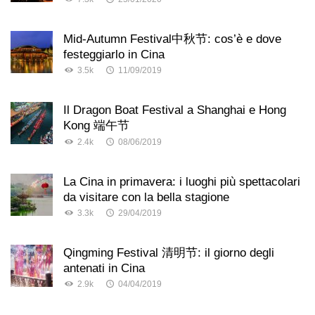
Mid-Autumn Festival中秋节: cos’è e dove
festeggiarlo in Cina
3.5k
11/09/2019
Il Dragon Boat Festival a Shanghai e Hong
Kong 端午节
2.4k
08/06/2019
La Cina in primavera: i luoghi più spettacolari
da visitare con la bella stagione
3.3k
29/04/2019
Qingming Festival 清明节: il giorno degli
antenati in Cina
2.9k
04/04/2019