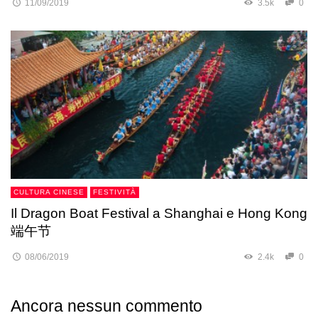
11/09/2019
3.5k
0
CULTURA CINESE
FESTIVITÀ
Il Dragon Boat Festival a Shanghai e Hong Kong
端午节
08/06/2019
2.4k
0
Ancora nessun commento