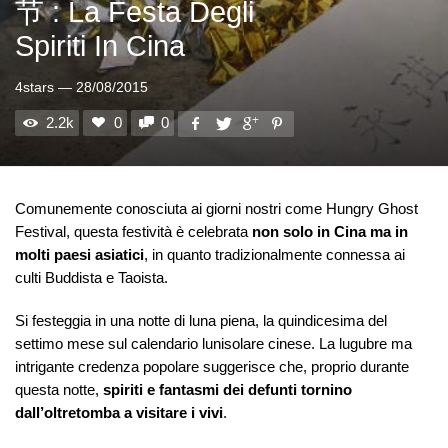
节 : La Festa Degli
Spiriti In Cina
4stars
—
28/08/2015
2.2k
0
0
Comunemente conosciuta ai giorni nostri come Hungry Ghost
Festival, questa festività è celebrata
non solo in Cina ma in
molti paesi asiatici
, in quanto tradizionalmente connessa ai
culti Buddista e Taoista.
Si festeggia in una notte di luna piena, la quindicesima del
settimo mese sul calendario lunisolare cinese. La lugubre ma
intrigante credenza popolare suggerisce che, proprio durante
questa notte,
spiriti e fantasmi dei defunti tornino
dall’oltretomba a visitare i vivi
.