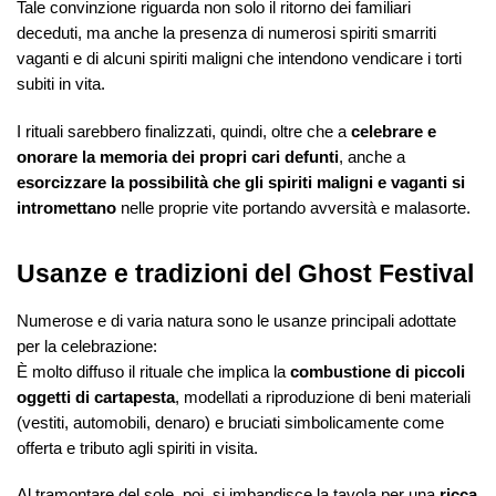
Tale convinzione riguarda non solo il ritorno dei familiari
deceduti, ma anche la presenza di numerosi spiriti smarriti
vaganti e di alcuni spiriti maligni che intendono vendicare i torti
subiti in vita.
I rituali sarebbero finalizzati, quindi, oltre che a
celebrare e
onorare la memoria dei propri cari defunti
, anche a
esorcizzare la possibilità che gli spiriti maligni e vaganti si
intromettano
nelle proprie vite portando avversità e malasorte.
Usanze e tradizioni del Ghost Festival
Numerose e di varia natura sono le usanze principali adottate
per la celebrazione:
È molto diffuso il rituale che implica la
combustione di piccoli
oggetti di cartapesta
, modellati a riproduzione di beni materiali
(vestiti, automobili, denaro) e bruciati simbolicamente come
offerta e tributo agli spiriti in visita.
Al tramontare del sole, poi, si imbandisce la tavola per una
ricca