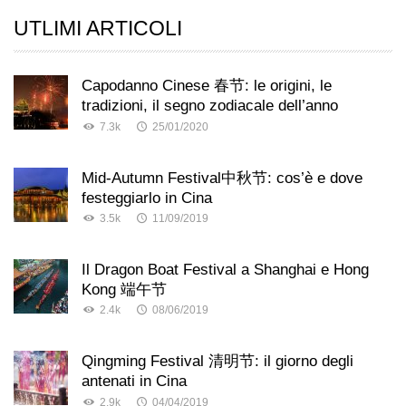
UTLIMI ARTICOLI
Capodanno Cinese 春节: le origini, le
tradizioni, il segno zodiacale dell’anno
7.3k
25/01/2020
Mid-Autumn Festival中秋节: cos’è e dove
festeggiarlo in Cina
3.5k
11/09/2019
Il Dragon Boat Festival a Shanghai e Hong
Kong 端午节
2.4k
08/06/2019
Qingming Festival 清明节: il giorno degli
antenati in Cina
2.9k
04/04/2019