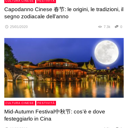
CULTURA CINESE
FESTIVITÀ
Capodanno Cinese 春节: le origini, le tradizioni, il
segno zodiacale dell’anno
25/01/2020
7.3k
0
CULTURA CINESE
FESTIVITÀ
Mid-Autumn Festival中秋节: cos’è e dove
festeggiarlo in Cina