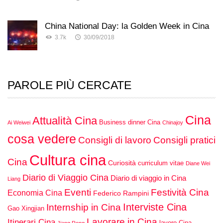
China National Day: la Golden Week in Cina
3.7k
30/09/2018
PAROLE PIÙ CERCATE
Cina
Attualità Cina
Business dinner Cina
Ai Weiwei
Chinajoy
cosa vedere
Consigli di lavoro
Consigli pratici
Cultura cina
Cina
Curiosità
curriculum vitae
Diane Wei
Diario di Viaggio Cina
Diario di viaggio in Cina
Liang
Eventi
Festività Cina
Economia Cina
Federico Rampini
Interviste Cina
Internship in Cina
Gao Xingjian
Lavorare in Cina
Itinerari Cina
lavoro Cina
Jiang Rong