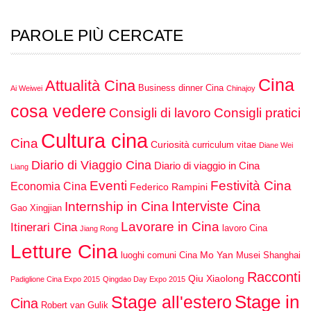
PAROLE PIÙ CERCATE
Cina
Attualità Cina
Business dinner Cina
Ai Weiwei
Chinajoy
cosa vedere
Consigli di lavoro
Consigli pratici
Cultura cina
Cina
Curiosità
curriculum vitae
Diane Wei
Diario di Viaggio Cina
Diario di viaggio in Cina
Liang
Eventi
Festività Cina
Economia Cina
Federico Rampini
Interviste Cina
Internship in Cina
Gao Xingjian
Lavorare in Cina
Itinerari Cina
lavoro Cina
Jiang Rong
Letture Cina
Mo Yan
luoghi comuni Cina
Musei Shanghai
Racconti
Qiu Xiaolong
Padiglione Cina Expo 2015
Qingdao Day Expo 2015
Stage in
Stage all'estero
Cina
Robert van Gulik