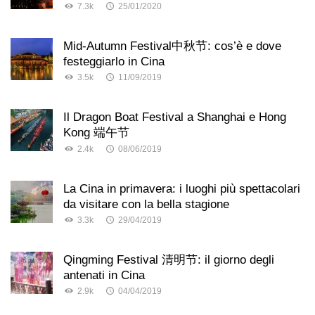
7.3k
25/01/2020
Mid-Autumn Festival中秋节: cos’è e dove
festeggiarlo in Cina
3.5k
11/09/2019
Il Dragon Boat Festival a Shanghai e Hong
Kong 端午节
2.4k
08/06/2019
La Cina in primavera: i luoghi più spettacolari
da visitare con la bella stagione
3.3k
29/04/2019
Qingming Festival 清明节: il giorno degli
antenati in Cina
2.9k
04/04/2019