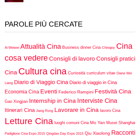
PAROLE PIÙ CERCATE
Cina
Attualità Cina
Business dinner Cina
Ai Weiwei
Chinajoy
cosa vedere
Consigli di lavoro
Consigli pratici
Cultura cina
Cina
Curiosità
curriculum vitae
Diane Wei
Diario di Viaggio Cina
Diario di viaggio in Cina
Liang
Eventi
Festività Cina
Economia Cina
Federico Rampini
Interviste Cina
Internship in Cina
Gao Xingjian
Lavorare in Cina
Itinerari Cina
lavoro Cina
Jiang Rong
Letture Cina
Mo Yan
luoghi comuni Cina
Musei Shanghai
Racconti
Qiu Xiaolong
Padiglione Cina Expo 2015
Qingdao Day Expo 2015