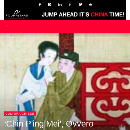
CULTURA CINESE
‘Chin P’ing Mei’, Ovvero