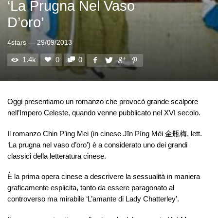
‘La Prugna Nel Vaso
D’oro’
4stars
—
29/09/2013
1.4k
0
0
Oggi presentiamo un romanzo che provocò grande scalpore
nell’Impero Celeste, quando venne pubblicato nel XVI secolo.
Il romanzo Chin P’ing Mei (in cinese Jīn Píng Méi 金瓶梅, lett.
‘La prugna nel vaso d’oro’) è a considerato uno dei grandi
classici della letteratura cinese.
È la prima opera cinese a descrivere la sessualità in maniera
graficamente esplicita, tanto da essere paragonato al
controverso ma mirabile ‘L’amante di Lady Chatterley’.