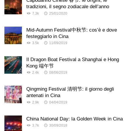
Capodanno Cinese 春节: le origini, le
tradizioni, il segno zodiacale dell’anno
7.3k
25/01/2020
Mid-Autumn Festival中秋节: cos’è e dove
festeggiarlo in Cina
3.5k
11/09/2019
Il Dragon Boat Festival a Shanghai e Hong
Kong 端午节
2.4k
08/06/2019
Qingming Festival 清明节: il giorno degli
antenati in Cina
2.9k
04/04/2019
China National Day: la Golden Week in Cina
3.7k
30/09/2018