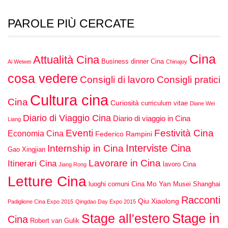
PAROLE PIÙ CERCATE
Cina
Attualità Cina
Business dinner Cina
Ai Weiwei
Chinajoy
cosa vedere
Consigli di lavoro
Consigli pratici
Cultura cina
Cina
Curiosità
curriculum vitae
Diane Wei
Diario di Viaggio Cina
Diario di viaggio in Cina
Liang
Eventi
Festività Cina
Economia Cina
Federico Rampini
Interviste Cina
Internship in Cina
Gao Xingjian
Lavorare in Cina
Itinerari Cina
lavoro Cina
Jiang Rong
Letture Cina
Mo Yan
luoghi comuni Cina
Musei Shanghai
Racconti
Qiu Xiaolong
Padiglione Cina Expo 2015
Qingdao Day Expo 2015
Stage in
Stage all'estero
Cina
Robert van Gulik