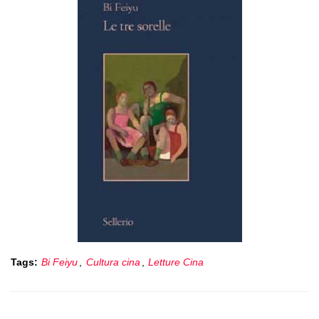
Tags:
Bi Feiyu
,
Cultura cina
,
Letture Cina