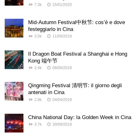
7.3k
25/01/2020
Mid-Autumn Festival中秋节: cos’è e dove
festeggiarlo in Cina
3.5k
11/09/2019
Il Dragon Boat Festival a Shanghai e Hong
Kong 端午节
2.4k
08/06/2019
Qingming Festival 清明节: il giorno degli
antenati in Cina
2.9k
04/04/2019
China National Day: la Golden Week in Cina
3.7k
30/09/2018