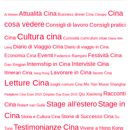
Cina
Attualità Cina
Business dinner Cina
Ai Weiwei
Chinajoy
cosa vedere
Consigli di lavoro
Consigli pratici
Cultura cina
Cina
Curiosità
curriculum vitae
Diane Wei
Diario di Viaggio Cina
Diario di viaggio in Cina
Liang
Eventi
Festività Cina
Economia Cina
Federico Rampini
Interviste Cina
Internship in Cina
Gao Xingjian
Lavorare in Cina
Itinerari Cina
lavoro Cina
Jiang Rong
Letture Cina
Mo Yan
luoghi comuni Cina
Musei Shanghai
Racconti
Qiu Xiaolong
Padiglione Cina Expo 2015
Qingdao Day Expo 2015
Stage in
Stage all'estero
Cina
Robert van Gulik
Cina
Storie di Successo Cina
Storia e Cultura Cina
Su
Testimonianze Cina
Vivere a Hong Kong
Tong