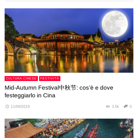
CULTURA CINESE
FESTIVITÀ
Mid-Autumn Festival中秋节: cos’è e dove
festeggiarlo in Cina
11/09/2019
3.5k
0