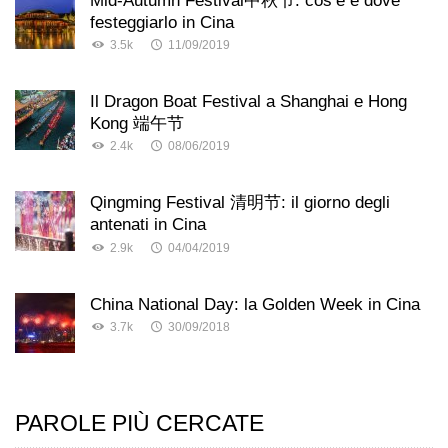
festeggiarlo in Cina
3.5k
11/09/2019
Il Dragon Boat Festival a Shanghai e Hong
Kong 端午节
2.4k
08/06/2019
Qingming Festival 清明节: il giorno degli
antenati in Cina
2.9k
04/04/2019
China National Day: la Golden Week in Cina
3.7k
30/09/2018
PAROLE PIÙ CERCATE