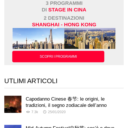
3 PROGRAMMI
DI
STAGE IN CINA
2 DESTINAZIONI
SHANGHAI - HONG KONG
SCOPRI I PROGRAMMI
UTLIMI ARTICOLI
Capodanno Cinese 春节: le origini, le
tradizioni, il segno zodiacale dell’anno
7.3k
25/01/2020
Mid-Autumn Festival中秋节: cos’è e dove