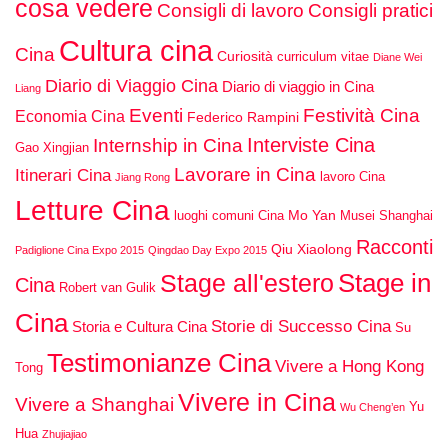
cosa vedere
Consigli di lavoro
Consigli pratici
Cultura cina
Cina
Curiosità
curriculum vitae
Diane Wei
Diario di Viaggio Cina
Diario di viaggio in Cina
Liang
Eventi
Festività Cina
Economia Cina
Federico Rampini
Interviste Cina
Internship in Cina
Gao Xingjian
Lavorare in Cina
Itinerari Cina
lavoro Cina
Jiang Rong
Letture Cina
Mo Yan
luoghi comuni Cina
Musei Shanghai
Racconti
Qiu Xiaolong
Padiglione Cina Expo 2015
Qingdao Day Expo 2015
Stage in
Stage all'estero
Cina
Robert van Gulik
Cina
Storie di Successo Cina
Storia e Cultura Cina
Su
Testimonianze Cina
Vivere a Hong Kong
Tong
Vivere in Cina
Vivere a Shanghai
Yu
Wu Cheng’en
Hua
Zhujiajiao