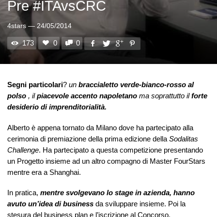
Pre #ITAvsCRC
4stars
—
24/05/2014
173
0
0
Segni particolari
?
un
braccialetto verde-bianco-rosso al
polso
, il
piacevole accento napoletano
ma soprattutto il
forte
desiderio di imprenditorialità.
Alberto è appena tornato da Milano dove ha partecipato alla
cerimonia di premiazione della prima edizione della
Sodalitas
Challenge
. Ha partecipato a questa competizione presentando
un Progetto insieme ad un altro compagno di Master FourStars
mentre era a Shanghai.
In pratica,
mentre svolgevano lo stage in azienda, hanno
avuto un’idea di business
da sviluppare insieme. Poi la
stesura del business plan e l’iscrizione al Concorso.