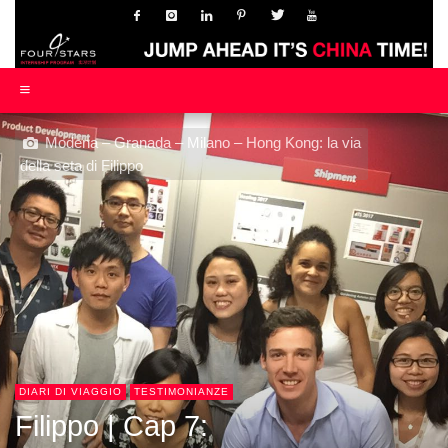
Modena – Granada – Milano – Hong Kong: la via
della seta di Filippo
DIARI DI VIAGGIO
TESTIMONIANZE
Filippo | Cap 7: