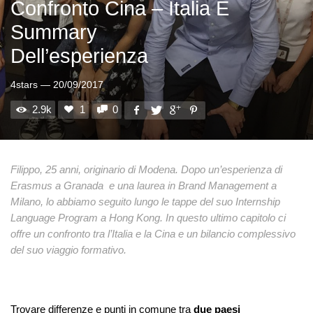
Confronto Cina – Italia E
Summary
Dell’esperienza
4stars
—
20/09/2017
2.9k
1
0
Filippo, 25 anni, originario di Modena. Dopo un’esperienza di
Erasmus a Granada e una laurea in Brand Management a
Milano, lo abbiamo seguito lungo le tappe del suo Internship
Language Program a Hong Kong. In questo ultimo capitolo ci
offre un confronto tra l’Italia e la Cina e un bilancio complessivo
del suo viaggio formativo.
Trovare differenze e punti in comune tra
due paesi