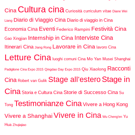
Cultura cina
Cina
Curiosità
curriculum vitae
Diane Wei
Diario di Viaggio Cina
Diario di viaggio in Cina
Liang
Eventi
Festività Cina
Economia Cina
Federico Rampini
Interviste Cina
Internship in Cina
Gao Xingjian
Lavorare in Cina
Itinerari Cina
lavoro Cina
Jiang Rong
Letture Cina
Mo Yan
luoghi comuni Cina
Musei Shanghai
Racconti
Qiu Xiaolong
Padiglione Cina Expo 2015
Qingdao Day Expo 2015
Stage in
Stage all'estero
Cina
Robert van Gulik
Cina
Storie di Successo Cina
Storia e Cultura Cina
Su
Testimonianze Cina
Vivere a Hong Kong
Tong
Vivere in Cina
Vivere a Shanghai
Yu
Wu Cheng’en
Hua
Zhujiajiao