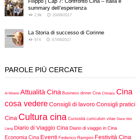
Filippo | Cap 7: Confronto Cina – Italia e
summary dell’esperienza
2.9k
20/09/2017
La Storia di successo di Corinne
974
07/09/2017
PAROLE PIÙ CERCATE
Cina
Attualità Cina
Business dinner Cina
Ai Weiwei
Chinajoy
cosa vedere
Consigli di lavoro
Consigli pratici
Cultura cina
Cina
Curiosità
curriculum vitae
Diane Wei
Diario di Viaggio Cina
Diario di viaggio in Cina
Liang
Eventi
Festività Cina
Economia Cina
Federico Rampini