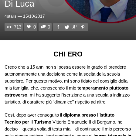
Di Luca
4stars
—
15/10/2017
713
0
0
CHI ERO
Credo che a 15 anni non si possa essere in grado di prendere
autonomamente una decisione come la scelta della scuola
superiore. Per questo motivo, mi sono fidato del consiglio della
mia famiglia, che, conoscendo il mio
temperamento piuttosto
estroverso
, mi ha suggerito l’iscrizione a una scuola a indirizzo
turistico, di carattere più “dinamico” rispetto ad altre.
Così, dopo aver conseguito il
diploma presso l’Istituto
Tecnico per il Turismo
Vittorio Emanuele II di Bergamo, ho
deciso – questa volta di testa mia – di continuare il mio percorso
nello stesso settore, iscrivendomi al corso di
laurea triennale in