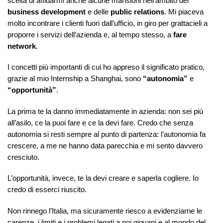
scelta di affidarmi anche alcune mansioni nell’ambito del
business development
e delle
public relations
. Mi piaceva
molto incontrare i clienti fuori dall’ufficio, in giro per grattacieli a
proporre i servizi dell’azienda e, al tempo stesso, a
fare
network
.
I concetti più importanti di cui ho appreso il significato pratico,
grazie al mio Internship a Shanghai, sono
“autonomia”
e
“opportunità”
.
La prima te la danno immediatamente in azienda: non sei più
all’asilo, ce la puoi fare e ce la devi fare. Credo che senza
autonomia si resti sempre al punto di partenza: l’autonomia fa
crescere, a me ne hanno data parecchia e mi sento davvero
cresciuto.
L’opportunità, invece, te la devi creare e saperla cogliere. Io
credo di esserci riuscito.
Non rinnego l’Italia, ma sicuramente riesco a evidenziarne le
carenze, i limiti e i problemi legati a noi giovani e al mondo del