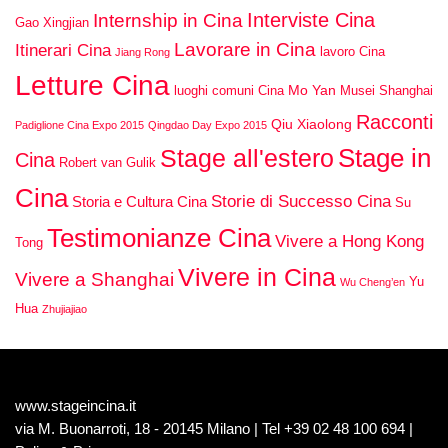
Interviste Cina
Internship in Cina
Gao Xingjian
Lavorare in Cina
Itinerari Cina
lavoro Cina
Jiang Rong
Letture Cina
Mo Yan
luoghi comuni Cina
Musei Shanghai
Racconti
Qiu Xiaolong
Padiglione Cina Expo 2015
Qingdao Day Expo 2015
Stage in
Stage all'estero
Cina
Robert van Gulik
Cina
Storie di Successo Cina
Storia e Cultura Cina
Su
Testimonianze Cina
Vivere a Hong Kong
Tong
Vivere in Cina
Vivere a Shanghai
Yu
Wu Cheng’en
Hua
Zhujiajiao
www.stageincina.it
via M. Buonarroti, 18 - 20145 Milano | Tel +39 02 48 100 694 |