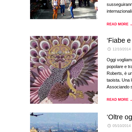
susseguiranno 
internazional
READ MORE 
‘Fiabe e
12/10/2014
Oggi vogliamo
popolare e tr
Roberts, è un
taoista. Una 
Associando s
READ MORE 
‘Oltre og
05/10/2014