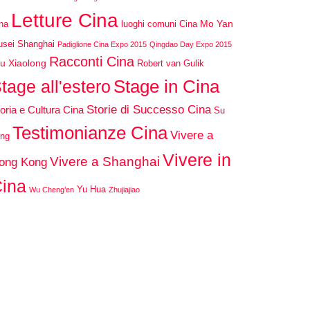
Letture Cina
Mo Yan
na
luoghi comuni Cina
sei Shanghai
Padiglione Cina Expo 2015
Qingdao Day Expo 2015
Racconti Cina
u Xiaolong
Robert van Gulik
Stage in Cina
tage all'estero
Storie di Successo Cina
oria e Cultura Cina
Su
Testimonianze Cina
Vivere a
ng
Vivere in
Vivere a Shanghai
ong Kong
ina
Yu Hua
Wu Cheng’en
Zhujiajiao