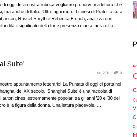
a di oggi della nostra rubrica vogliamo proporvi una lettura che
i, ma anche di Italia. ‘Oltre ogni muro. I cinesi di Prato’, a cura
ohanson, Russel Smyth e Rebecca French, analizza con
fondità il significato della forte presenza cinese nella città …
→
P
i Suite’
Ai
276
0
C
 nostro appuntamento letterario! La Puntata di oggi ci porta nel
C
hanghai del XX secolo. ‘Shanghai Suite’ è una raccolta di
i autori cinesi estremamente popolari tra gli anni ’20 e ’30 del
Cu
ulcro è la figura della donna. Una lettura piacevole, …
V
C
→
Xi
It