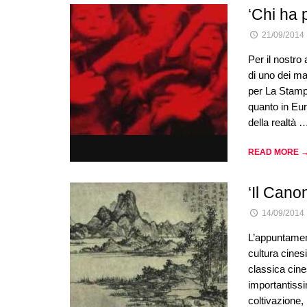
‘Chi ha 
21/09/2014
Per il nostro
di uno dei ma
per La Stampa
quanto in Eur
della realtà 
READ MORE 
‘Il Cano
14/09/2014
L’appuntamento
cultura cinesi
classica cines
importantissim
coltivazione,