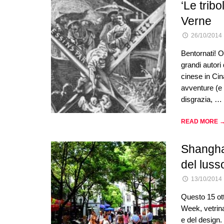
‘Le tribo
Verne
26/10/2014
Bentornati! Og
grandi autori 
cinese in Cin
avventure (e 
disgrazia, …
READ MORE 
Shangha
del luss
13/10/2014
Questo 15 ott
Week, vetrina
e del design. 