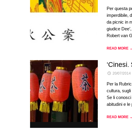
Per questa pu
imperdibile, 
da picnic in 
giudice Dee’,
Robert van G
READ MORE 
‘Cinesi. 
20/07/2014
Per la Rubric
cultura, sugli
Se li conosci 
abitudini e l
READ MORE 