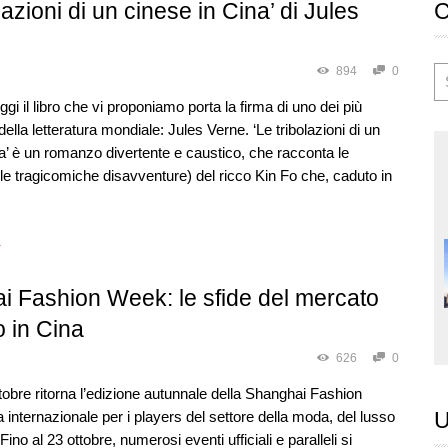
lazioni di un cinese in Cina’ di Jules
894
0
gi il libro che vi proponiamo porta la firma di uno dei più
della letteratura mondiale: Jules Verne. ‘Le tribolazioni di un
a’ è un romanzo divertente e caustico, che racconta le
le tragicomiche disavventure) del ricco Kin Fo che, caduto in
→
i Fashion Week: le sfide del mercato
o in Cina
626
0
obre ritorna l’edizione autunnale della Shanghai Fashion
U
 internazionale per i players del settore della moda, del lusso
Fino al 23 ottobre, numerosi eventi ufficiali e paralleli si