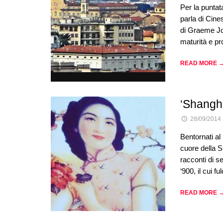
Per la puntat
parla di Cines
di Graeme J
maturità e pro
READ MORE 
‘Shangha
28/09/2014
Bentornati al
cuore della S
racconti di se
‘900, il cui f
READ MORE 