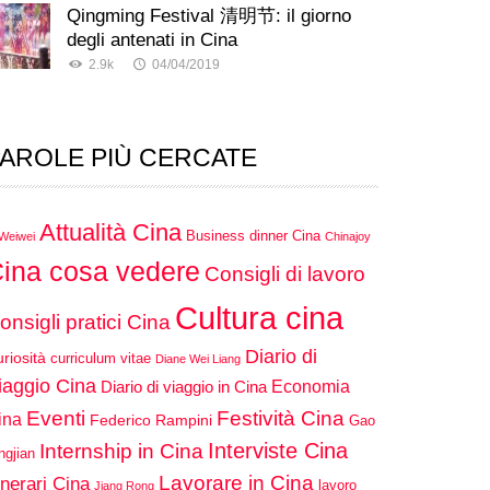
Qingming Festival 清明节: il giorno
degli antenati in Cina
2.9k
04/04/2019
AROLE PIÙ CERCATE
Attualità Cina
Business dinner Cina
 Weiwei
Chinajoy
ina cosa vedere
Consigli di lavoro
Cultura cina
onsigli pratici Cina
Diario di
riosità
curriculum vitae
Diane Wei Liang
iaggio Cina
Economia
Diario di viaggio in Cina
Eventi
Festività Cina
ina
Federico Rampini
Gao
Interviste Cina
Internship in Cina
ngjian
Lavorare in Cina
inerari Cina
lavoro
Jiang Rong