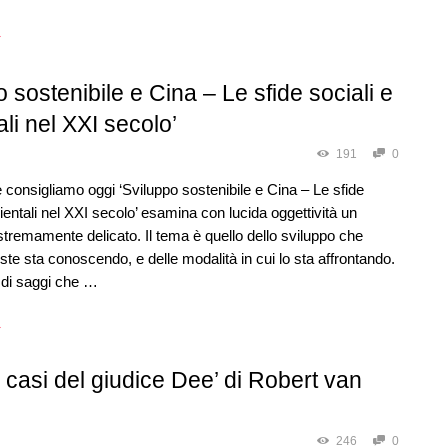
→
o sostenibile e Cina – Le sfide sociali e
li nel XXI secolo’
191
0
e consigliamo oggi ‘Sviluppo sostenibile e Cina – Le sfide
ientali nel XXI secolo’ esamina con lucida oggettività un
remamente delicato. Il tema è quello dello sviluppo che
ste sta conoscendo, e delle modalità in cui lo sta affrontando.
 di saggi che …
→
ri casi del giudice Dee’ di Robert van
246
0