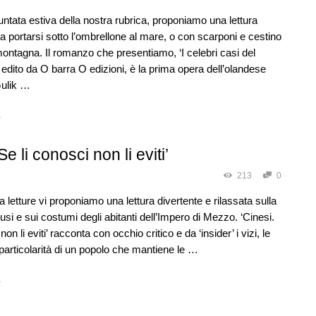
ntata estiva della nostra rubrica, proponiamo una lettura
da portarsi sotto l’ombrellone al mare, o con scarponi e cestino
montagna. Il romanzo che presentiamo, ‘I celebri casi del
 edito da O barra O edizioni, è la prima opera dell’olandese
ulik …
→
Se li conosci non li eviti’
213
0
a letture vi proponiamo una lettura divertente e rilassata sulla
 usi e sui costumi degli abitanti dell’Impero di Mezzo. ‘Cinesi.
non li eviti’ racconta con occhio critico e da ‘insider’ i vizi, le
e particolarità di un popolo che mantiene le …
→