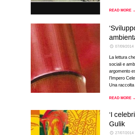
READ MORE 
‘Svilupp
ambienta
07/09/2014
La lettura ch
sociali e amb
argomento est
l’Impero Cele
Una raccolta
READ MORE 
‘I celeb
Gulik
27/07/2014