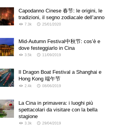
Capodanno Cinese 春节: le origini, le
tradizioni, il segno zodiacale dell’anno
7.3k
25/01/2020
Mid-Autumn Festival中秋节: cos’è e
dove festeggiarlo in Cina
3.5k
11/09/2019
Il Dragon Boat Festival a Shanghai e
Hong Kong 端午节
2.4k
08/06/2019
La Cina in primavera: i luoghi più
spettacolari da visitare con la bella
stagione
3.3k
29/04/2019