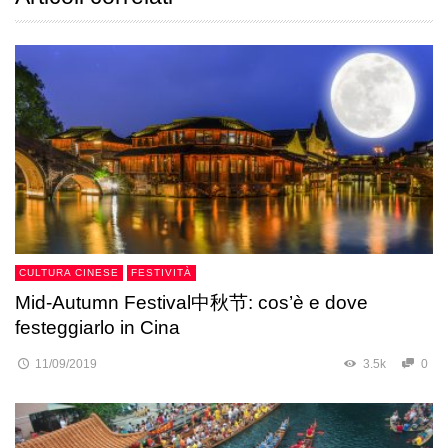
CULTURA CINESE
FESTIVITÀ
Mid-Autumn Festival中秋节: cos’è e dove
festeggiarlo in Cina
11/09/2019
3.5k
0