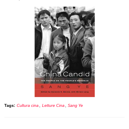
Tags:
Cultura cina
,
Letture Cina
,
Sang Ye