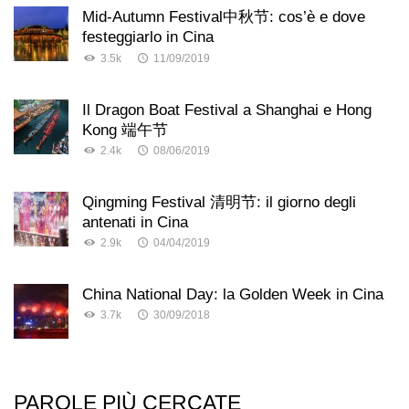
Mid-Autumn Festival中秋节: cos’è e dove
festeggiarlo in Cina
3.5k
11/09/2019
Il Dragon Boat Festival a Shanghai e Hong
Kong 端午节
2.4k
08/06/2019
Qingming Festival 清明节: il giorno degli
antenati in Cina
2.9k
04/04/2019
China National Day: la Golden Week in Cina
3.7k
30/09/2018
PAROLE PIÙ CERCATE