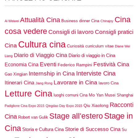
Cina
Attualità Cina
Business dinner Cina
Ai Weiwei
Chinajoy
cosa vedere
Consigli di lavoro
Consigli pratici
Cultura cina
Cina
Curiosità
curriculum vitae
Diane Wei
Diario di Viaggio Cina
Diario di viaggio in Cina
Liang
Eventi
Festività Cina
Economia Cina
Federico Rampini
Interviste Cina
Internship in Cina
Gao Xingjian
Lavorare in Cina
Itinerari Cina
lavoro Cina
Jiang Rong
Letture Cina
Mo Yan
luoghi comuni Cina
Musei Shanghai
Racconti
Qiu Xiaolong
Padiglione Cina Expo 2015
Qingdao Day Expo 2015
Stage in
Stage all'estero
Cina
Robert van Gulik
Cina
Storie di Successo Cina
Storia e Cultura Cina
Su