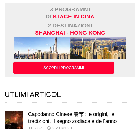
3 PROGRAMMI
DI
STAGE IN CINA
2 DESTINAZIONI
SHANGHAI - HONG KONG
SCOPRI I PROGRAMMI
UTLIMI ARTICOLI
Capodanno Cinese 春节: le origini, le
tradizioni, il segno zodiacale dell’anno
7.3k
25/01/2020