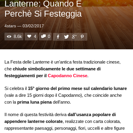
Lanterne: Quando E
Perchè Si Festeggia
4stars
—
03/02/2017
8.6k
4
0
La Festa delle Lanterne è un’antica festa tradizionale cinese,
che
chiude simbolicamente le due settimane di
festeggiamenti per il
Capodanno Cinese
.
Si celebra il
15° giorno del primo mese sul calendario lunare
(vale a dire 15 giorni dopo il Capodanno), che coincide anche
con la
prima luna piena
dell’anno.
Il nome di questa festività deriva
dall’usanza popolare di
appendere lanterne colorate
, realizzate con carta colorata,
rappresentante paesaggi, personaggi, fiori, uccelli e altre figure