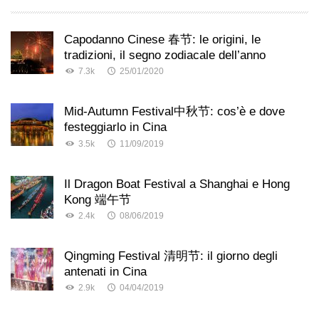
Capodanno Cinese 春节: le origini, le
tradizioni, il segno zodiacale dell’anno
7.3k
25/01/2020
Mid-Autumn Festival中秋节: cos’è e dove
festeggiarlo in Cina
3.5k
11/09/2019
Il Dragon Boat Festival a Shanghai e Hong
Kong 端午节
2.4k
08/06/2019
Qingming Festival 清明节: il giorno degli
antenati in Cina
2.9k
04/04/2019