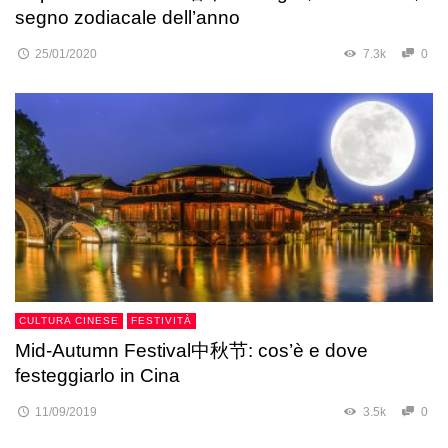
segno zodiacale dell’anno
25/01/2020
7.3k
0
CULTURA CINESE
FESTIVITÀ
Mid-Autumn Festival中秋节: cos’è e dove
festeggiarlo in Cina
11/09/2019
3.5k
0