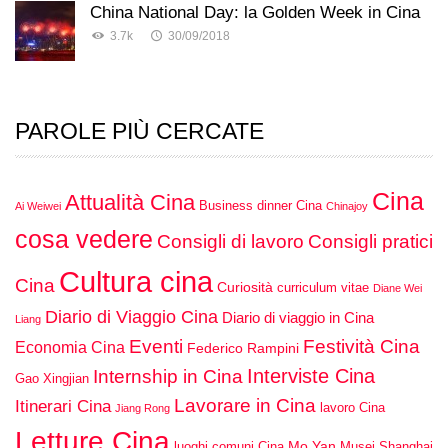
China National Day: la Golden Week in Cina
3.7k
30/09/2018
PAROLE PIÙ CERCATE
Cina
Attualità Cina
Business dinner Cina
Ai Weiwei
Chinajoy
cosa vedere
Consigli di lavoro
Consigli pratici
Cultura cina
Cina
Curiosità
curriculum vitae
Diane Wei
Diario di Viaggio Cina
Diario di viaggio in Cina
Liang
Eventi
Festività Cina
Economia Cina
Federico Rampini
Interviste Cina
Internship in Cina
Gao Xingjian
Lavorare in Cina
Itinerari Cina
lavoro Cina
Jiang Rong
Letture Cina
Mo Yan
luoghi comuni Cina
Musei Shanghai