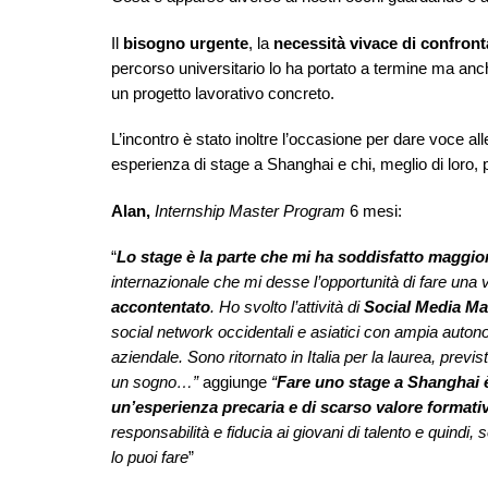
Il
bisogno urgente
, la
necessità vivace di confront
percorso universitario lo ha portato a termine ma anche
un progetto lavorativo concreto.
L’incontro è stato inoltre l’occasione per dare voce al
esperienza di stage a Shanghai e chi, meglio di loro,
Alan,
Internship Master Program
6 mesi:
“
Lo stage è la parte che mi ha soddisfatto maggi
internazionale che mi desse l’opportunità di fare una
accontentato
. Ho svolto l’attività di
Social Media M
social network occidentali e asiatici con ampia autono
aziendale. Sono ritornato in Italia per la laurea, prev
un sogno…”
aggiunge
“
Fare uno stage a Shanghai è
un’esperienza precaria e di scarso valore formativ
responsabilità e fiducia ai giovani di talento e quindi, 
lo puoi fare
”