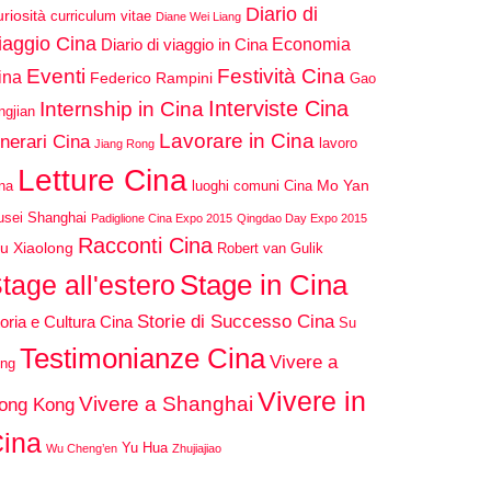
Diario di
riosità
curriculum vitae
Diane Wei Liang
iaggio Cina
Economia
Diario di viaggio in Cina
Eventi
Festività Cina
ina
Federico Rampini
Gao
Interviste Cina
Internship in Cina
ngjian
Lavorare in Cina
inerari Cina
lavoro
Jiang Rong
Letture Cina
Mo Yan
na
luoghi comuni Cina
sei Shanghai
Padiglione Cina Expo 2015
Qingdao Day Expo 2015
Racconti Cina
u Xiaolong
Robert van Gulik
Stage in Cina
tage all'estero
Storie di Successo Cina
oria e Cultura Cina
Su
Testimonianze Cina
Vivere a
ng
Vivere in
Vivere a Shanghai
ong Kong
ina
Yu Hua
Wu Cheng’en
Zhujiajiao