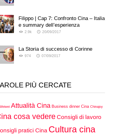
Filippo | Cap 7: Confronto Cina – Italia
e summary dell’esperienza
2.9k
20/09/2017
La Storia di successo di Corinne
974
07/09/2017
AROLE PIÙ CERCATE
Attualità Cina
Business dinner Cina
 Weiwei
Chinajoy
ina cosa vedere
Consigli di lavoro
Cultura cina
onsigli pratici Cina