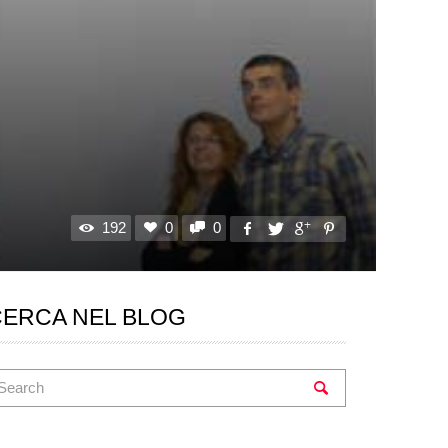
192
0
0
CERCA NEL BLOG