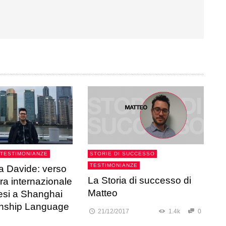
TESTIMONIANZE
STORIE DI SUCCESSO
TESTIMONIANZE
 a Davide: verso
La Storia di successo di
ra internazionale
Matteo
si a Shanghai
ernship Language
21/12/2017
1.4k
0