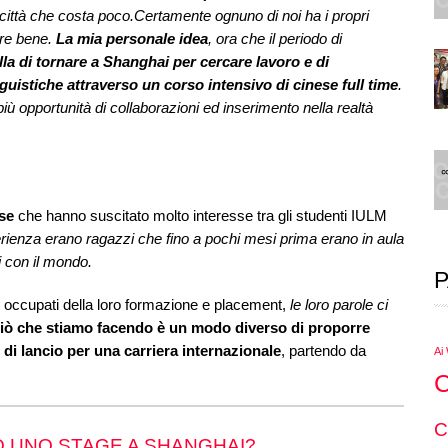
a città che costa poco.Certamente ognuno di noi ha i propri
re bene.
La mia personale idea
, ora che il periodo di
lla di tornare a Shanghai per cercare lavoro e di
uistiche attraverso un corso intensivo di cinese full time
.
più opportunità di collaborazioni ed inserimento nella realtà
nse
che hanno suscitato molto interesse tra gli studenti IULM
erienza erano ragazzi che fino a pochi mesi prima erano in aula
i con il mondo.
P
 occupati della loro formazione e placement,
le loro parole ci
iò che stiamo facendo è un modo diverso di proporre
 di lancio per una carriera internazionale
, partendo da
Ai
C
C
D UNO STAGE A SHANGHAI?