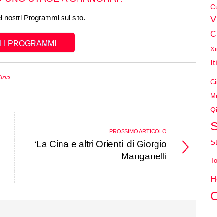
Cu
ei nostri Programmi sul sito.
V
C
 I PROGRAMMI
Xi
It
Cina
Ci
Mu
Qi
S
PROSSIMO ARTICOLO
St
‘La Cina e altri Orienti’ di Giorgio
Manganelli
To
H
C