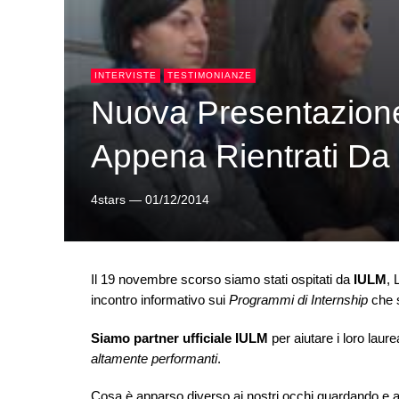
INTERVISTE
TESTIMONIANZE
Nuova Presentazione
Appena Rientrati Da
4stars
—
01/12/2014
Il 19 novembre scorso siamo stati ospitati da
IULM
, 
incontro informativo sui
Programmi di Internship
che 
Siamo partner ufficiale IULM
per aiutare i loro laur
altamente performanti
.
Cosa è apparso diverso ai nostri occhi guardando e as