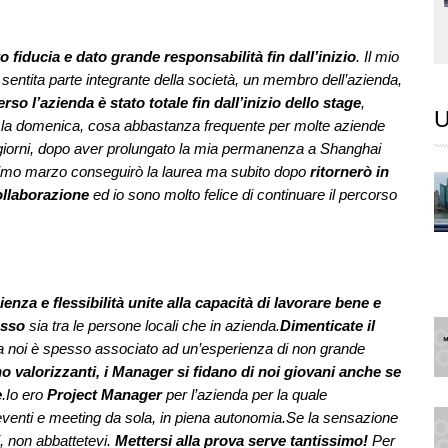
 fiducia e dato grande responsabilità fin dall’inizio
. Il mio
sentita parte integrante della società, un membro dell’azienda,
so l’azienda è stato totale fin dall’inizio dello stage
,
U
 e la domenica, cosa abbastanza frequente per molte aziende
hi giorni, dopo aver prolungato la mia permanenza a Shanghai
ossimo marzo conseguirò la laurea ma subito dopo
ritornerò in
ollaborazione
ed io sono molto felice di continuare il percorso
ienza e flessibilità unite alla capacità di lavorare bene e
esso
sia tra le persone locali che in azienda.
Dimenticate il
a noi è spesso associato ad un’esperienza di non grande
o valorizzanti, i Manager si fidano di noi giovani anche se
e
.Io ero
Project Manager
per l’azienda per la quale
eventi e meeting da sola, in piena autonomia.Se la sensazione
ti, non abbattetevi.
Mettersi alla prova serve tantissimo!
Per