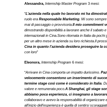
Alessandra,
Internship Master Program
3 mesi:
“
L’azienda nella quale ho lavorato mi ha dimostrato
ruolo era
Responsabile Marketing
. Mi sono sempre 
mai di passaggio o provvisoria.
Il mio commitment ver
dimostrando disponibilità a lavorare anche il sabato
internazionali in Cina.Sono ritornata in Italia da poc
per un altro mese in azienda su loro richiesta.Il pr
Cina in quanto l’azienda desidera proseguire la c
con loro
”
Eleonora,
Internship Program
6 mesi:
“
Arrivare in Cina comporta un impatto durissimo.
Paz
velocemente consentono un inserimento di succ
termine stage così come è considerato in Italia
. D
valore e remunerata poco.
A Shanghai, gli stage son
abbiamo poca esperienza, ci insegnano a lavorar
collaboravo e avevo la responsabilità di organizzare 
all’inizio dell’esperienza è quella di sentirsi scoraggia