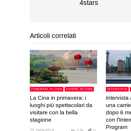
4stars
Articoli correlati
ITINERARI IN CINA
VIVERE IN CINA
INTERVISTE
La Cina in primavera: i
Intervista
luoghi più spettacolari da
una carrie
visitare con la bella
dopo 6 me
stagione
con l’Int
Program
29/04/2019
3.3k
0