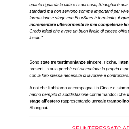
quanto riguarda la città e i suoi costi, Shanghai è un
standard ma non servono somme importanti per vive
formazione e stage con FourStars è terminato,
è que
incrementare ulteriormente le mie competenze ling
Credo infatti che avere un buon livello di cinese offra 
locale
.”
Sono state
tre testimonianze sincere, ricche, inte
presenti in aula perché
chi raccontava la propria esp
con la loro stessa necessità di lavorare e confrontars
A noi che li abbiamo accompagnati in Cina e ci siamo
hanno riempito di soddisfazione
confermandoci che
c
stage all’estero
rappresentando un
reale trampolino
Shanghai.
SEI INTERESSATO A