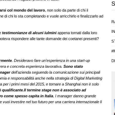
arsi col mondo del lavoro
, non solo da parte di chi il
 di chi lo sta completando e vuole arricchirlo e finalizzarlo ad
R
I
le
testimonianze di alcuni iulmini
appena tornati dalla loro
 poteva rispondere alle tante domande dei coetanei presenti?
S
#
ormente
. Desideravo fare un’esperienza in una start-up
D
 vera e concreta esperienza lavorativa.
Sono stato
anager
dell’azienda seguendo la comunicazione sui principali
mia e responsabilità anche nella strategia di Digital Marketing
ista per i primi mesi del 2015, e tornare a Shanghai non è solo
 qualificante
.
Il termine stage non è associato ad
o come spesso capita in Italia
. I manager danno grande
se vuoi investire nel tuo futuro per una carriera internazionale lì