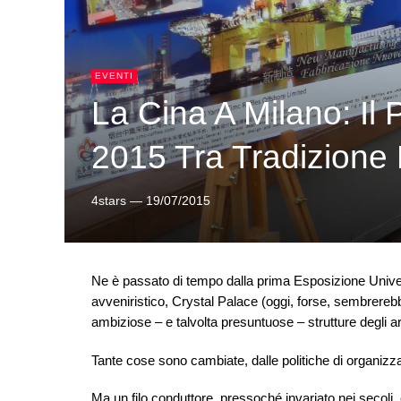
EVENTI
La Cina A Milano: Il
2015 Tra Tradizione
4stars
—
19/07/2015
Ne è passato di tempo dalla prima Esposizione Univers
avveniristico, Crystal Palace (oggi, forse, sembrereb
ambiziose – e talvolta presuntuose – strutture degli a
Tante cose sono cambiate, dalle politiche di organizza
Ma un filo conduttore, pressoché invariato nei secoli,