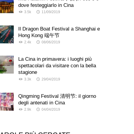
dove festeggiarlo in Cina
3.5k
11/09/2019
Il Dragon Boat Festival a Shanghai e
Hong Kong 端午节
2.4k
08/06/2019
La Cina in primavera: i luoghi più
spettacolari da visitare con la bella
stagione
3.3k
29/04/2019
Qingming Festival 清明节: il giorno
degli antenati in Cina
2.9k
04/04/2019