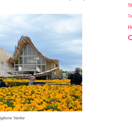
St
To
H
C
iglione Vanke