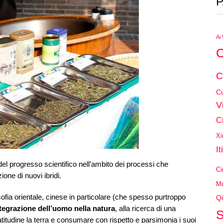
P
Ai
C
C
Cu
V
C
Xi
It
el progresso scientifico nell’ambito dei processi che
Ci
one di nuovi ibridi.
Mu
ofia orientale, cinese in particolare (che spesso purtroppo
Qi
ntegrazione dell’uomo nella natura
, alla ricerca di una
S
atitudine la terra e consumare con rispetto e parsimonia i suoi