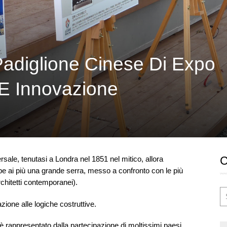
 Padiglione Cinese Di Expo
 E Innovazione
ale, tenutasi a Londra nel 1851 nel mitico, allora
be ai più una grande serra, messo a confronto con le più
rchitetti contemporanei).
zione alle logiche costruttive.
 è rappresentato dalla partecipazione di moltissimi paesi,