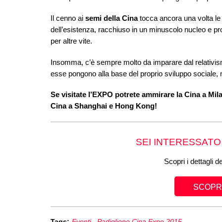
Il cenno ai
semi della Cina
tocca ancora una volta le t
dell’esistenza, racchiuso in un minuscolo nucleo e pro
per altre vite.
Insomma, c’è sempre molto da imparare dal relativismo 
esse pongono alla base del proprio sviluppo sociale
Se visitate l’EXPO potrete ammirare la Cina a Mil
Cina a Shanghai e Hong Kong!
SEI INTERESSATO
Scopri i dettagli d
SCOPRI
Tags:
Eventi
,
Padiglione Cina Expo 2015