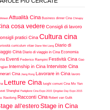
AROLE PIÙ CERCATE
Attualità Cina
Business dinner Cina
 Weiwei
Chinajoy
ina cosa vedere
Consigli di lavoro
Cultura cina
onsigli pratici Cina
Diario di
riosità
curriculum vitae
Diane Wei Liang
iaggio Cina
Economia
Diario di viaggio in Cina
Eventi
Festività Cina
ina
Federico Rampini
Gao
Interviste Cina
Internship in Cina
ngjian
Lavorare in Cina
inerari Cina
lavoro
Jiang Rong
Letture Cina
Mo Yan
na
luoghi comuni Cina
sei Shanghai
Padiglione Cina Expo 2015
Qingdao Day Expo 2015
Racconti Cina
u Xiaolong
Robert van Gulik
Stage in Cina
tage all'estero