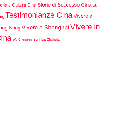
Storie di Successo Cina
oria e Cultura Cina
Su
Testimonianze Cina
Vivere a
ng
Vivere in
Vivere a Shanghai
ong Kong
ina
Yu Hua
Wu Cheng’en
Zhujiajiao