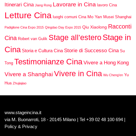
Lavorare in Cina
Itinerari Cina
lavoro Cina
Jiang Rong
Letture Cina
Mo Yan
luoghi comuni Cina
Musei Shanghai
Racconti
Qiu Xiaolong
Padiglione Cina Expo 2015
Qingdao Day Expo 2015
Stage in
Stage all'estero
Cina
Robert van Gulik
Cina
Storie di Successo Cina
Storia e Cultura Cina
Su
Testimonianze Cina
Vivere a Hong Kong
Tong
Vivere in Cina
Vivere a Shanghai
Yu
Wu Cheng’en
Hua
Zhujiajiao
www.stageincina.it
via M. Buonarroti, 18 - 20145 Milano | Tel +39 02 48 100 694 |
Policy & Privacy