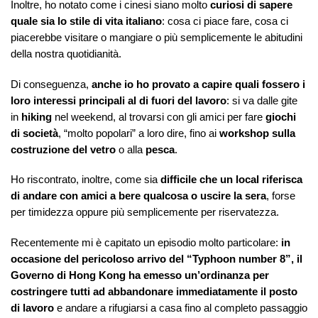
Inoltre, ho notato come i cinesi siano molto
curiosi di sapere
quale sia lo stile di vita italiano
: cosa ci piace fare, cosa ci
piacerebbe visitare o mangiare o più semplicemente le abitudini
della nostra quotidianità.
Di conseguenza,
anche io ho provato a capire quali fossero i
loro interessi principali al di fuori del lavoro
: si va dalle gite
in
hiking
nel weekend, al trovarsi con gli amici per fare
giochi
di società
, “molto popolari” a loro dire, fino ai
workshop sulla
costruzione del vetro
o alla
pesca
.
Ho riscontrato, inoltre, come sia
difficile che un local riferisca
di andare con amici a bere qualcosa o uscire la sera
, forse
per timidezza oppure più semplicemente per riservatezza.
Recentemente mi è capitato un episodio molto particolare:
in
occasione del pericoloso arrivo del “Typhoon number 8”, il
Governo di Hong Kong ha emesso un’ordinanza per
costringere tutti ad abbandonare immediatamente il posto
di lavoro
e andare a rifugiarsi a casa fino al completo passaggio