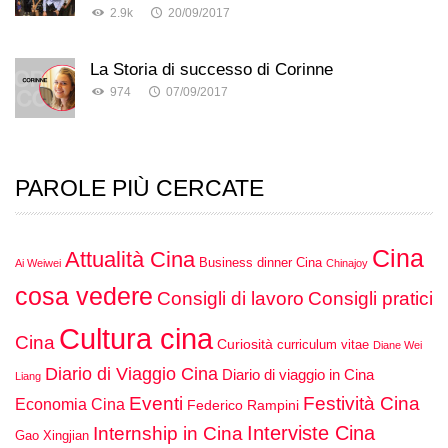
2.9k
20/09/2017
La Storia di successo di Corinne
974
07/09/2017
PAROLE PIÙ CERCATE
Cina
Attualità Cina
Business dinner Cina
Ai Weiwei
Chinajoy
cosa vedere
Consigli di lavoro
Consigli pratici
Cultura cina
Cina
Curiosità
curriculum vitae
Diane Wei
Diario di Viaggio Cina
Diario di viaggio in Cina
Liang
Eventi
Festività Cina
Economia Cina
Federico Rampini
Interviste Cina
Internship in Cina
Gao Xingjian