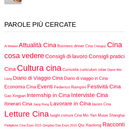
PAROLE PIÙ CERCATE
Cina
Attualità Cina
Business dinner Cina
Ai Weiwei
Chinajoy
cosa vedere
Consigli di lavoro
Consigli pratici
Cultura cina
Cina
Curiosità
curriculum vitae
Diane Wei
Diario di Viaggio Cina
Diario di viaggio in Cina
Liang
Eventi
Festività Cina
Economia Cina
Federico Rampini
Interviste Cina
Internship in Cina
Gao Xingjian
Lavorare in Cina
Itinerari Cina
lavoro Cina
Jiang Rong
Letture Cina
Mo Yan
luoghi comuni Cina
Musei Shanghai
Racconti
Qiu Xiaolong
Padiglione Cina Expo 2015
Qingdao Day Expo 2015