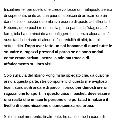
Inizialmente, per quello che credevo fosse un malriposto senso
di superiorità, unito ad una paura inconscia di arrecar loro un
danno fisico, nessuno sembrava essere disposto ad affrontarli.
Ebbene, dopo pochi minuti dalla prima partita, la “stagionata”
famigliola ha cominciato a sconfiggere tutti senza alcuna pietà,
suscitando le risate di alcuni e l´incredulità di altri, tra cui il
sottoscritto.
Dopo aver fatto un sol boccone di quasi tutte le
squadre di ragazzi presenti al parco se ne sono andati
come erano arrivati, senza la minima traccia di
affaticamento sui loro visi
.
Solo sulla via del ritorno Pong mi ha spiegato che, da qualche
anno a questa parte, i tre componenti di questo meraviglioso
team, sono soliti andare di parco in parco
per dimostrare ai
ragazzi che lo sport, in questo caso il basket, deve essere
una realtà che unisce le persone e le porta ad innalzare il
livello di comunicazione e conoscenza reciproca
.
Solo in quel momento, finalmente, ho capito che la paura di