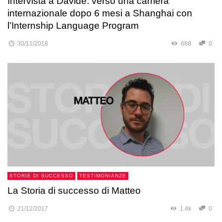
Intervista a Davide: verso una carriera
internazionale dopo 6 mesi a Shanghai con
l’Internship Language Program
30/11/2018
668
0
STORIE DI SUCCESSO
TESTIMONIANZE
La Storia di successo di Matteo
21/12/2017
1.4k
0