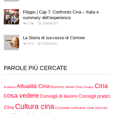
Filippo | Cap 7: Confronto Cina – Italia e
summary dell’esperienza
2.9k
20/09/2017
La Storia di successo di Corinne
974
07/09/2017
PAROLE PIÙ CERCATE
Cina
Attualità Cina
Business dinner Cina
Ai Weiwei
Chinajoy
cosa vedere
Consigli di lavoro
Consigli pratici
Cultura cina
Cina
Curiosità
curriculum vitae
Diane Wei