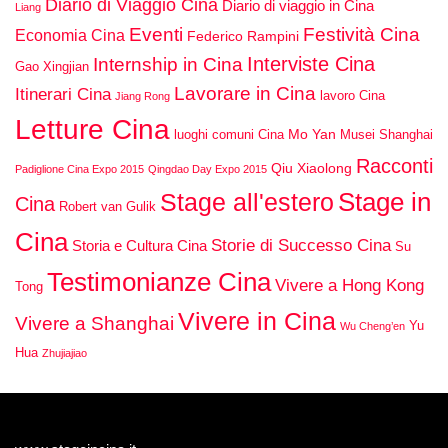
Diario di Viaggio Cina
Diario di viaggio in Cina
Liang
Eventi
Festività Cina
Economia Cina
Federico Rampini
Interviste Cina
Internship in Cina
Gao Xingjian
Lavorare in Cina
Itinerari Cina
lavoro Cina
Jiang Rong
Letture Cina
Mo Yan
luoghi comuni Cina
Musei Shanghai
Racconti
Qiu Xiaolong
Padiglione Cina Expo 2015
Qingdao Day Expo 2015
Stage in
Stage all'estero
Cina
Robert van Gulik
Cina
Storie di Successo Cina
Storia e Cultura Cina
Su
Testimonianze Cina
Vivere a Hong Kong
Tong
Vivere in Cina
Vivere a Shanghai
Yu
Wu Cheng’en
Hua
Zhujiajiao