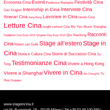
Eventi
Festività Cina
Economia Cina
Federico Rampini
Interviste Cina
Internship in Cina
Gao Xingjian
Lavorare in Cina
Itinerari Cina
lavoro Cina
Jiang Rong
Letture Cina
Mo Yan
luoghi comuni Cina
Musei Shanghai
Racconti
Qiu Xiaolong
Padiglione Cina Expo 2015
Qingdao Day Expo 2015
Stage in
Stage all'estero
Cina
Robert van Gulik
Cina
Storie di Successo Cina
Storia e Cultura Cina
Su
Testimonianze Cina
Vivere a Hong Kong
Tong
Vivere in Cina
Vivere a Shanghai
Yu
Wu Cheng’en
Hua
Zhujiajiao
www.stageincina.it
via M. Buonarroti, 18 - 20145 Milano | Tel +39 02 48 100 694 |