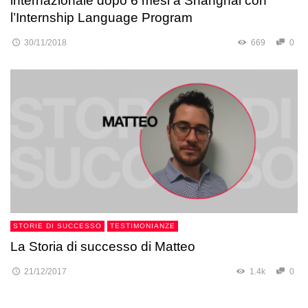
internazionale dopo 6 mesi a Shanghai con
l’Internship Language Program
30/11/2018
669
0
STORIE DI SUCCESSO
TESTIMONIANZE
La Storia di successo di Matteo
21/12/2017
1.4k
0