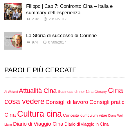
Filippo | Cap 7: Confronto Cina – Italia e
summary dell’esperienza
2.9k
20/09/2017
La Storia di successo di Corinne
974
07/09/2017
PAROLE PIÙ CERCATE
Cina
Attualità Cina
Business dinner Cina
Ai Weiwei
Chinajoy
cosa vedere
Consigli di lavoro
Consigli pratici
Cultura cina
Cina
Curiosità
curriculum vitae
Diane Wei
Diario di Viaggio Cina
Diario di viaggio in Cina
Liang