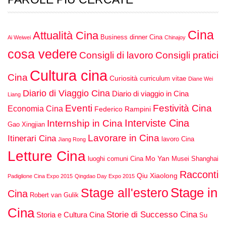
Cina
Attualità Cina
Business dinner Cina
Ai Weiwei
Chinajoy
cosa vedere
Consigli di lavoro
Consigli pratici
Cultura cina
Cina
Curiosità
curriculum vitae
Diane Wei
Diario di Viaggio Cina
Diario di viaggio in Cina
Liang
Eventi
Festività Cina
Economia Cina
Federico Rampini
Interviste Cina
Internship in Cina
Gao Xingjian
Lavorare in Cina
Itinerari Cina
lavoro Cina
Jiang Rong
Letture Cina
Mo Yan
luoghi comuni Cina
Musei Shanghai
Racconti
Qiu Xiaolong
Padiglione Cina Expo 2015
Qingdao Day Expo 2015
Stage in
Stage all'estero
Cina
Robert van Gulik
Cina
Storie di Successo Cina
Storia e Cultura Cina
Su