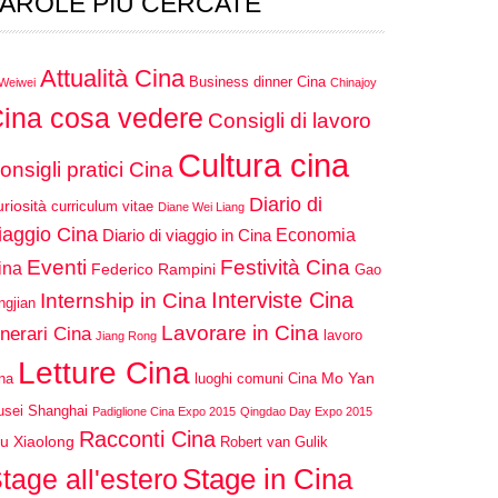
AROLE PIÙ CERCATE
Attualità Cina
Business dinner Cina
 Weiwei
Chinajoy
ina cosa vedere
Consigli di lavoro
Cultura cina
onsigli pratici Cina
Diario di
riosità
curriculum vitae
Diane Wei Liang
iaggio Cina
Economia
Diario di viaggio in Cina
Eventi
Festività Cina
ina
Federico Rampini
Gao
Interviste Cina
Internship in Cina
ngjian
Lavorare in Cina
inerari Cina
lavoro
Jiang Rong
Letture Cina
Mo Yan
na
luoghi comuni Cina
sei Shanghai
Padiglione Cina Expo 2015
Qingdao Day Expo 2015
Racconti Cina
u Xiaolong
Robert van Gulik
Stage in Cina
tage all'estero