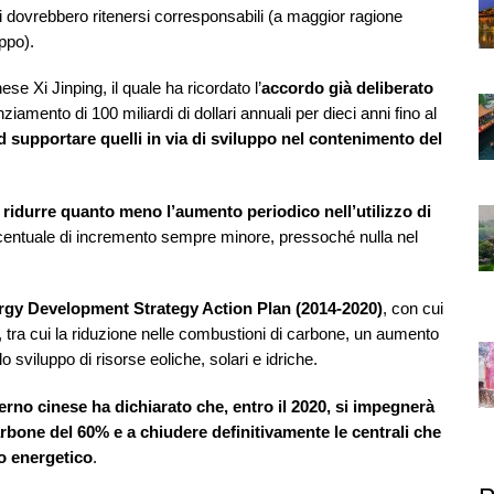
ni dovrebbero ritenersi corresponsabili (a maggior ragione
ppo).
se Xi Jinping, il quale ha ricordato l’
accordo già deliberato
iamento di 100 miliardi di dollari annuali per dieci anni fino al
d supportare quelli in via di sviluppo nel contenimento del
 ridurre quanto meno l’aumento periodico nell’utilizzo di
percentuale di incremento sempre minore, pressoché nulla nel
nergy Development Strategy Action Plan (2014-2020)
, con cui
à, tra cui la riduzione nelle combustioni di carbone, un aumento
 lo sviluppo di risorse eoliche, solari e idriche.
verno cinese ha dichiarato che, entro il 2020, si impegnerà
carbone del 60% e a chiudere definitivamente le centrali che
o energetico
.