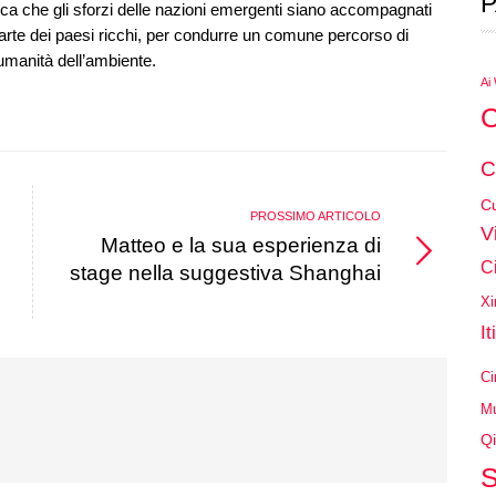
P
ica che gli sforzi delle nazioni emergenti siano accompagnati
parte dei paesi ricchi, per condurre un comune percorso di
umanità dell’ambiente.
Ai
C
C
Cu
PROSSIMO ARTICOLO
V
Matteo e la sua esperienza di
C
stage nella suggestiva Shanghai
Xi
It
Ci
Mu
Qi
S