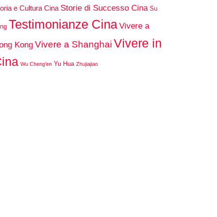
Storie di Successo Cina
oria e Cultura Cina
Su
Testimonianze Cina
Vivere a
ng
Vivere in
Vivere a Shanghai
ong Kong
ina
Yu Hua
Wu Cheng’en
Zhujiajiao