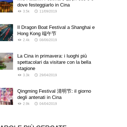
dove festeggiarlo in Cina
3.5k
11/09/2019
Il Dragon Boat Festival a Shanghai e
Hong Kong 端午节
2.4k
08/06/2019
La Cina in primavera: i luoghi più
spettacolari da visitare con la bella
stagione
3.3k
29/04/2019
Qingming Festival 清明节: il giorno
degli antenati in Cina
2.9k
04/04/2019