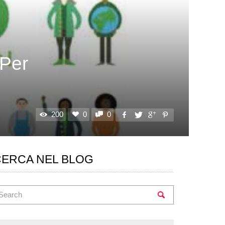
 Per
200
0
0
CERCA NEL BLOG