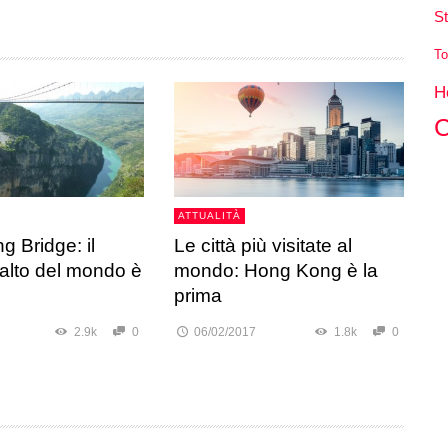
St
To
H
C
ATTUALITÀ
g Bridge: il
Le città più visitate al
 alto del mondo è
mondo: Hong Kong è la
prima
2.9k
0
06/02/2017
1.8k
0