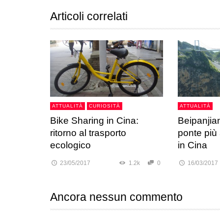
Articoli correlati
ATTUALITÀ
CURIOSITÀ
ATTUALITÀ
Bike Sharing in Cina:
Beipanjian
ritorno al trasporto
ponte più
ecologico
in Cina
23/05/2017
1.2k
0
16/03/2017
Ancora nessun commento