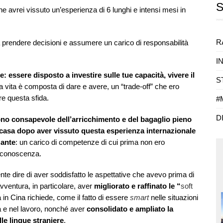
e avrei vissuto un’esperienza di 6 lunghi e intensi mesi in
R
a prendere decisioni e assumere un carico di responsabilità
I
: essere disposto a investire sulle tue capacità, vivere il
S
la vita è composta di dare e avere, un “trade-off” che ero
e questa sfida.
#
D
ono consapevole dell’arricchimento e del bagaglio pieno
 casa dopo aver vissuto questa esperienza internazionale
zante
: un carico di competenze di cui prima non ero
conoscenza.
e dire di aver soddisfatto le aspettative che avevo prima di
avventura, in particolare, aver
migliorato e raffinato le “
soft
a in Cina richiede, come il fatto di essere
smart
nelle situazioni
na e nel lavoro, nonché aver
consolidato e ampliato la
le lingue straniere
.