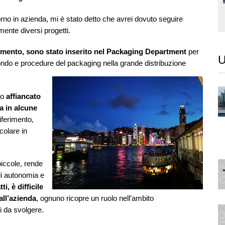
orno in azienda, mi è stato detto che avrei dovuto seguire
nte diversi progetti.
mento, sono stato inserito nel Packaging Department
per
U
mondo e procedure del packaging nella grande distribuzione
to
affiancato
a in alcune
iferimento,
colare in
piccole, rende
di autonomia e
ti, è difficile
all’azienda
, ognuno ricopre un ruolo nell’ambito
i da svolgere.