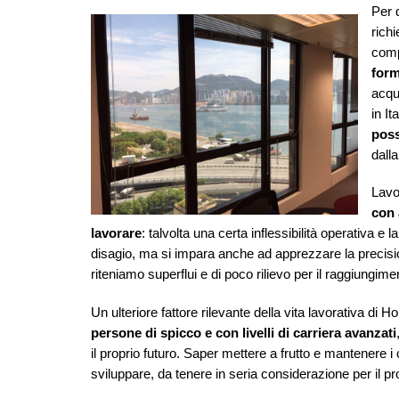
Per 
rich
comp
form
acqu
in It
poss
dall
Lavo
con 
lavorare
: talvolta una certa inflessibilità operativa e
disagio, ma si impara anche ad apprezzare la precisio
riteniamo superflui e di poco rilievo per il raggiungimen
Un ulteriore fattore rilevante della vita lavorativa di 
persone di spicco e con livelli di carriera avanzati
il proprio futuro. Saper mettere a frutto e mantenere i 
sviluppare, da tenere in seria considerazione per il pr