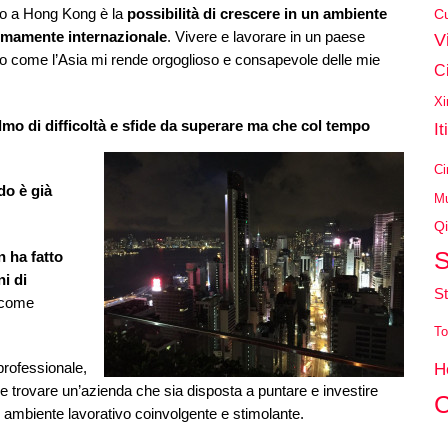
ro a Hong Kong è la
possibilità di crescere in un ambiente
Cu
tremamente internazionale
. Vivere e lavorare in un paese
V
ico come l’Asia mi rende orgoglioso e consapevole delle mie
C
Xi
o di difficoltà e sfide da superare ma che col tempo
It
Ci
do è già
Mu
Qi
S
 ha fatto
i di
St
o come
To
professionale,
H
 trovare un’azienda che sia disposta a puntare e investire
C
n ambiente lavorativo coinvolgente e stimolante.