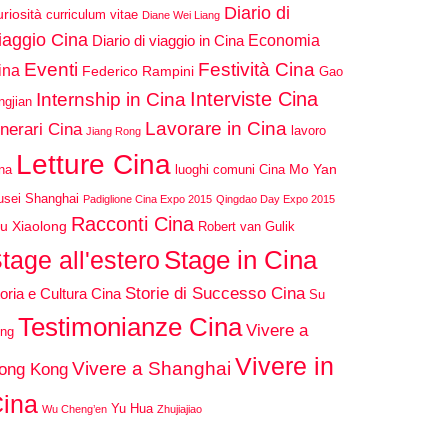
Diario di
riosità
curriculum vitae
Diane Wei Liang
iaggio Cina
Economia
Diario di viaggio in Cina
Eventi
Festività Cina
ina
Federico Rampini
Gao
Interviste Cina
Internship in Cina
ngjian
Lavorare in Cina
inerari Cina
lavoro
Jiang Rong
Letture Cina
Mo Yan
na
luoghi comuni Cina
sei Shanghai
Padiglione Cina Expo 2015
Qingdao Day Expo 2015
Racconti Cina
u Xiaolong
Robert van Gulik
Stage in Cina
tage all'estero
Storie di Successo Cina
oria e Cultura Cina
Su
Testimonianze Cina
Vivere a
ng
Vivere in
Vivere a Shanghai
ong Kong
ina
Yu Hua
Wu Cheng’en
Zhujiajiao