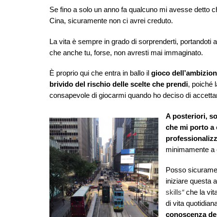
Se fino a solo un anno fa qualcuno mi avesse detto ch
Cina, sicuramente non ci avrei creduto.
La vita è sempre in grado di sorprenderti, portandoti 
che anche tu, forse, non avresti mai immaginato.
È proprio qui che entra in ballo il
gioco dell’ambizione
brivido del rischio delle scelte che prendi
, poiché 
consapevole di giocarmi quando ho deciso di accettar
A posteriori, s
che mi porto a
professionaliz
minimamente a 
Posso sicurament
iniziare questa 
skill
s
“
che la vit
di vita quotidia
conoscenza del