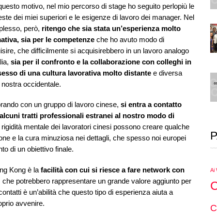
questo motivo, nel mio percorso di stage ho seguito perlopiù le
ieste dei miei superiori e le esigenze di lavoro dei manager. Nel
lesso, però,
ritengo che sia stata un’esperienza molto
ativa, sia per le competenze
che ho avuto modo di
isire, che difficilmente si acquisirebbero in un lavoro analogo
alia,
sia per il confronto e la collaborazione con colleghi in
esso di una cultura lavorativa molto distante
e diversa
a nostra occidentale.
rando con un gruppo di lavoro cinese,
si entra a contatto
alcuni tratti professionali estranei al nostro modo di
 la rigidità mentale dei lavoratori cinesi possono creare qualche
P
ne e la cura minuziosa nei dettagli, che spesso noi europei
to di un obiettivo finale.
Hong Kong è la
facilità con cui si riesce a fare network con
Ai
, che potrebbero rappresentare un grande valore aggiunto per
C
contatti è un’abilità che questo tipo di esperienza aiuta a
oprio avvenire.
C