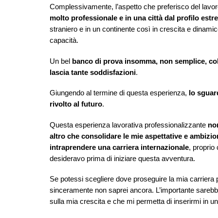
Complessivamente, l’aspetto che preferisco del lavo
molto professionale e in una città dal profilo es
straniero e in un continente così in crescita e dinam
capacità.
Un bel
banco di prova insomma, non semplice, colm
lascia tante soddisfazioni
.
Giungendo al termine di questa esperienza,
lo sguar
rivolto al futuro
.
Questa esperienza lavorativa professionalizzante
non
altro che consolidare le
mie aspettative e ambizion
intraprendere una carriera internazionale
, propri
desideravo prima di iniziare questa avventura.
Se potessi scegliere dove proseguire la mia carriera 
sinceramente non saprei ancora. L’importante sarebbe
sulla mia crescita e che mi permetta di inserirmi in u