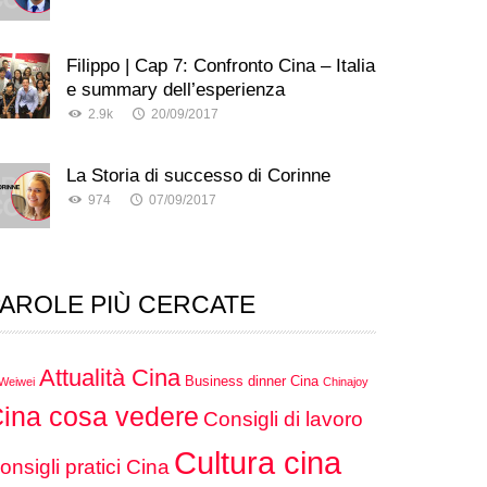
Filippo | Cap 7: Confronto Cina – Italia
e summary dell’esperienza
2.9k
20/09/2017
La Storia di successo di Corinne
974
07/09/2017
AROLE PIÙ CERCATE
Attualità Cina
Business dinner Cina
 Weiwei
Chinajoy
ina cosa vedere
Consigli di lavoro
Cultura cina
onsigli pratici Cina