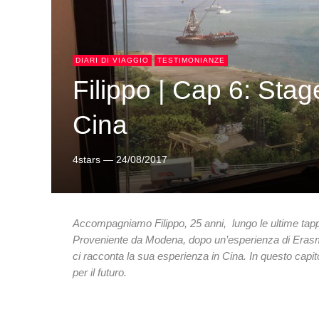
DIARI DI VIAGGIO
TESTIMONIANZE
Filippo | Cap 6: Stag
Cina
4stars
—
24/08/2017
Accompagniamo Filippo, 25 anni, lungo le ultime ta
Proveniente da Modena, dopo un’esperienza di Eras
ci racconta la sua esperienza in Cina. In questo capito
per il futuro.