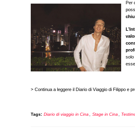
Per 
poss
chiu
L’In
valo
cons
prof
solo
esser
> Continua a leggere il Diario di Viaggio di Filippo e p
Tags:
Diario di viaggio in Cina
,
Stage in Cina
,
Testim