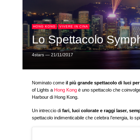
HONG KONG
VIVERE IN CINA
Lo Spettacolo Symp
4stars
—
21/11/2017
Nominato come
il più grande spettacolo di luci 
of Lights a
Hong Kong
è uno spettacolo che coinvolge 
Harbour di Hong Kong.
Un intreccio di
fari, luci colorate e raggi laser, s
spettacolo indimenticabile che celebra l’energia, lo spir