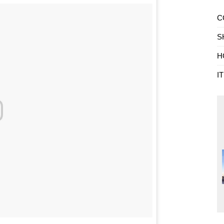
C
S
H
I