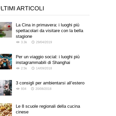
LTIMI ARTICOLI
La Cina in primavera: i luoghi più
spettacolari da visitare con la bella
stagione
3.3k
29/04/2019
Per un viaggio social: i luoghi più
instagrammabili di Shanghai
2.5k
14/09/2018
3 consigli per ambientarsi all’estero
934
20/08/2018
Le 8 scuole regionali della cucina
cinese