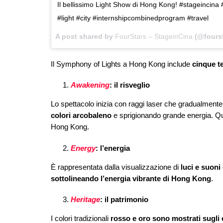
Il bellissimo Light Show di Hong Kong! #stageincin
#light #city #internshipcombinedprogram #travel
A post shared by
FourStars – StageinCina
(@fourst
Il Symphony of Lights a Hong Kong include
cinque te
Awakening
: il risveglio
Lo spettacolo inizia con raggi laser che gradualmente 
colori arcobaleno
e sprigionando grande energia. Qu
Hong Kong.
Energy
: l’energia
È rappresentata dalla visualizzazione di
luci e suoni
sottolineando l’energia vibrante di Hong Kong
.
Heritage
: il patrimonio
I colori tradizionali
rosso e oro sono mostrati sugli ed