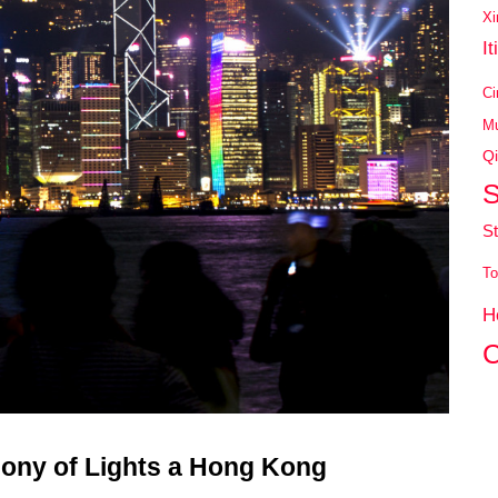
Xi
It
Ci
Mu
Qi
S
St
To
H
C
ony of Lights a Hong Kong