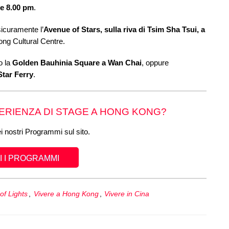
le 8.00 pm
.
sicuramente l’
Avenue of Stars, sulla riva di Tsim Sha Tsui, a
ong Cultural Centre.
o la
Golden Bauhinia Square a Wan Chai
, oppure
Star Ferry
.
PERIENZA DI STAGE A HONG KONG?
ei nostri Programmi sul sito.
 I PROGRAMMI
f Lights
,
Vivere a Hong Kong
,
Vivere in Cina