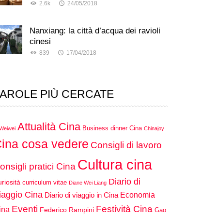
2.6k
24/05/2018
Nanxiang: la città d’acqua dei ravioli
cinesi
839
17/04/2018
AROLE PIÙ CERCATE
Attualità Cina
Business dinner Cina
 Weiwei
Chinajoy
ina cosa vedere
Consigli di lavoro
Cultura cina
onsigli pratici Cina
Diario di
riosità
curriculum vitae
Diane Wei Liang
iaggio Cina
Economia
Diario di viaggio in Cina
Eventi
Festività Cina
ina
Federico Rampini
Gao