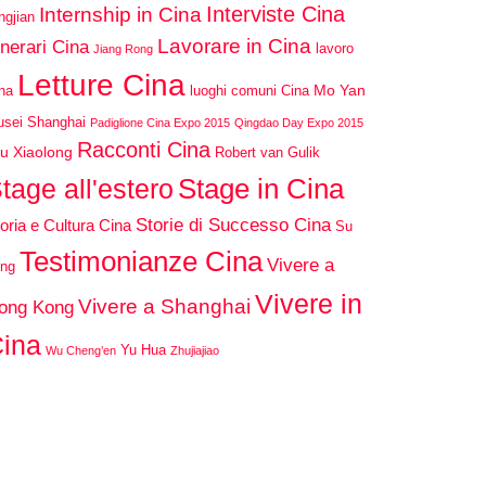
Interviste Cina
Internship in Cina
ngjian
Lavorare in Cina
inerari Cina
lavoro
Jiang Rong
Letture Cina
Mo Yan
na
luoghi comuni Cina
sei Shanghai
Padiglione Cina Expo 2015
Qingdao Day Expo 2015
Racconti Cina
u Xiaolong
Robert van Gulik
Stage in Cina
tage all'estero
Storie di Successo Cina
oria e Cultura Cina
Su
Testimonianze Cina
Vivere a
ng
Vivere in
Vivere a Shanghai
ong Kong
ina
Yu Hua
Wu Cheng’en
Zhujiajiao