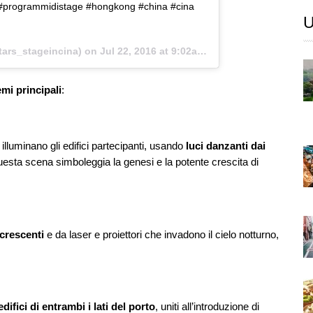
a #programmidistage #hongkong #china #cina
U
ars_stageincina) on
Jul 22, 2016 at 9:02am PDT
mi principali
:
illuminano gli edifici partecipanti, usando
luci danzanti dai
esta scena simboleggia la genesi e la potente crescita di
 crescenti
e da laser e proiettori che invadono il cielo notturno,
ifici di entrambi i lati del porto
, uniti all’introduzione di