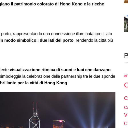
iano il patrimonio colorato di Hong Kong e le ricche
 il porto, rappresentando una connessione illuminata con il lato
in modo simbolico i due lati del porto
, rendendo la città più
P
otente
visualizzazione ritmica di suoni e luci che danzano
simboleggia la celebrazione della partnership tra le due sponde
Ai
brillante per la città di Hong Kong
.
C
C
Cu
V
C