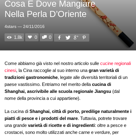
Cosa E Dove Mangiare
Nella Perla D’Oriente
4stars
—
24/11/2016
1.8k
0
0
Come abbiamo già visto nel nostro articolo sulle
cucine regionali
cinesi
, la Cina raccoglie al suo interno una
gran varietà di
tradizioni gastronomiche
, legate alle diversità territoriali di un
paese vastissimo. Entriamo nel merito della
cucina di
Shanghai, ascrivibile alle scuola regionale Jiangsu
(dal
nome della provincia a cui appartiene).
La cucina di
Shanghai, città di porto, predilige naturalmente i
piatti di pesce e i prodotti del mare
. Tuttavia, potrete trovare
una grande
varietà di ricette e di ingredienti
: oltre a pesce e
crostacei, sono molto utilizzati anche carne e verdure, per