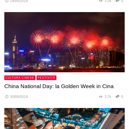
29/04/2019
3.3k
0
CULTURA CINESE
FESTIVITÀ
China National Day: la Golden Week in Cina
30/09/2018
3.7k
0