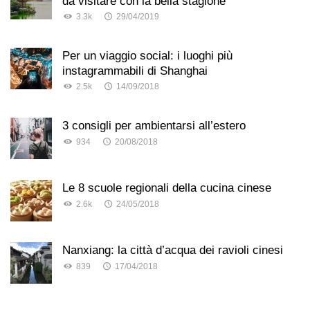
da visitare con la bella stagione
3.3k
29/04/2019
Per un viaggio social: i luoghi più
instagrammabili di Shanghai
2.5k
14/09/2018
3 consigli per ambientarsi all’estero
934
20/08/2018
Le 8 scuole regionali della cucina cinese
2.6k
24/05/2018
Nanxiang: la città d’acqua dei ravioli cinesi
839
17/04/2018