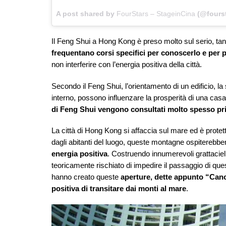
A post shared by
FourStars – StageinCina
(@fourst
Il Feng Shui a Hong Kong è preso molto sul serio, ta
frequentano corsi specifici per conoscerlo e per p
non interferire con l’energia positiva della città.
Secondo il Feng Shui, l’orientamento di un edificio, la
interno, possono influenzare la prosperità di una ca
di Feng Shui vengono consultati molto spesso prim
La città di Hong Kong si affaccia sul mare ed è prote
dagli abitanti del luogo, queste montagne ospiterebbe
energia positiva
. Costruendo innumerevoli grattacieli
teoricamente rischiato di impedire il passaggio di ques
hanno creato queste
aperture, dette appunto “Cance
positiva di transitare dai monti al mare
.