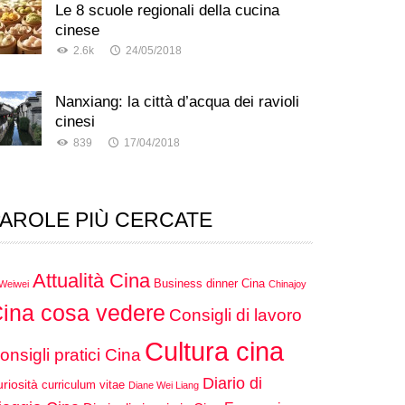
Le 8 scuole regionali della cucina
cinese
2.6k
24/05/2018
Nanxiang: la città d’acqua dei ravioli
cinesi
839
17/04/2018
AROLE PIÙ CERCATE
Attualità Cina
Business dinner Cina
 Weiwei
Chinajoy
ina cosa vedere
Consigli di lavoro
Cultura cina
onsigli pratici Cina
Diario di
riosità
curriculum vitae
Diane Wei Liang