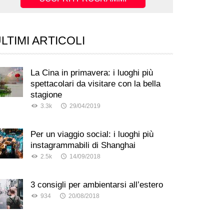
LTIMI ARTICOLI
La Cina in primavera: i luoghi più
spettacolari da visitare con la bella
stagione
3.3k
29/04/2019
Per un viaggio social: i luoghi più
instagrammabili di Shanghai
2.5k
14/09/2018
3 consigli per ambientarsi all’estero
934
20/08/2018