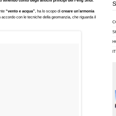
ti tenendo conto degli antichi principi del Feng Shui
.
ente
“vento e acqua”
, ha lo scopo di
creare un’armonia
in accordo con le tecniche della geomanzia, che riguarda il
C
S
H
I