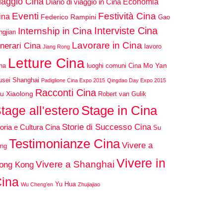
iaggio Cina
Economia
Diario di viaggio in Cina
Eventi
Festività Cina
ina
Federico Rampini
Gao
Interviste Cina
Internship in Cina
ngjian
Lavorare in Cina
inerari Cina
lavoro
Jiang Rong
Letture Cina
Mo Yan
na
luoghi comuni Cina
sei Shanghai
Padiglione Cina Expo 2015
Qingdao Day Expo 2015
Racconti Cina
u Xiaolong
Robert van Gulik
Stage in Cina
tage all'estero
Storie di Successo Cina
oria e Cultura Cina
Su
Testimonianze Cina
Vivere a
ng
Vivere in
Vivere a Shanghai
ong Kong
ina
Yu Hua
Wu Cheng’en
Zhujiajiao