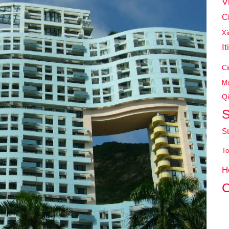
V
C
Xi
It
Ci
Mu
Qi
S
St
To
H
C