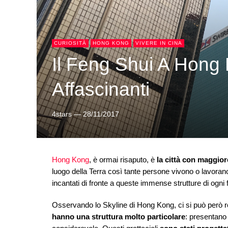
CURIOSITÀ
HONG KONG
VIVERE IN CINA
Il Feng Shui A Hong K
Affascinanti
4stars
—
28/11/2017
Hong Kong
, è ormai risaputo, è
la città con maggior
luogo della Terra così tante persone vivono o lavoran
incantati di fronte a queste immense strutture di ogni
Osservando lo Skyline di Hong Kong, ci si può però 
hanno una struttura molto particolare
: presentano 