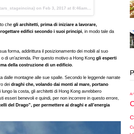
ars_stageincina) on
Feb 3, 2017 at 8:46am PST
nto che
gli architetti, prima di iniziare a lavorare,
rogettare edifici secondo i suoi principi
, in modo tale da
 sua forma, addirittura il posizionamento dei mobili al suo
sa o di un’azienda. Per questo motivo a Hong Kong
gli esperti
a della costruzione di un edificio
.
P
tta dalle montagne alle sue spalle. Secondo le leggende narrate
ro dei
draghi che, volando dai monti al mare, portano
 lungo la costa, gli architetti di Hong Kong avrebbero
Ai
ti esseri benevoli e quindi, per non incorrere in questo errore,
C
lli del Drago”, per permettere ai draghi e all’energia
C
Cu