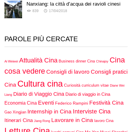
Nanxiang: la città d’acqua dei ravioli cinesi
839
17/04/2018
PAROLE PIÙ CERCATE
Cina
Attualità Cina
Business dinner Cina
Ai Weiwei
Chinajoy
cosa vedere
Consigli di lavoro
Consigli pratici
Cultura cina
Cina
Curiosità
curriculum vitae
Diane Wei
Diario di Viaggio Cina
Diario di viaggio in Cina
Liang
Eventi
Festività Cina
Economia Cina
Federico Rampini
Interviste Cina
Internship in Cina
Gao Xingjian
Lavorare in Cina
Itinerari Cina
lavoro Cina
Jiang Rong
Letture Cina
Mo Yan