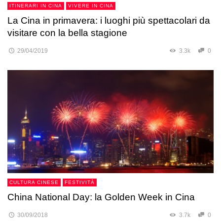
ITINERARI IN CINA
VIVERE IN CINA
La Cina in primavera: i luoghi più spettacolari da
visitare con la bella stagione
29/04/2019
3.3k
0
CULTURA CINESE
FESTIVITÀ
China National Day: la Golden Week in Cina
30/09/2018
3.7k
0