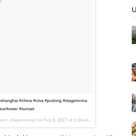
U
 #shanghai #china #cina #pudong #stageincina
earltower #sunset
ars_stageincina) on
Feb 8, 2017 at 9:01am PST