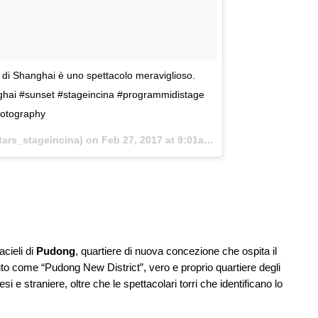
à di Shanghai è uno spettacolo meraviglioso.
anghai #sunset #stageincina #programmidistage
hotography
ars_stageincina) on
Feb 27, 2017 at 9:01am PST
acieli di
Pudong
, quartiere di nuova concezione che ospita il
uto come “Pudong New District”, vero e proprio quartiere degli
esi e straniere, oltre che le spettacolari torri che identificano lo