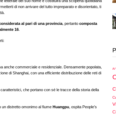
ne letterale del suo nome e costituirà una scoperta quotidiana
tterti di non arrivare del tutto impreparato e disorientato, ti
tà.
onsiderata al pari di una provincia
, pertanto
composta
ualmente 16
.
ti:
P
le, ma anche commerciale e residenziale. Densamente popolata,
Ai
one di Shanghai, con una efficiente distribuzione delle reti di
C
C
caratteristici, che portano con sé le tracce della storia della
Cu
V
in un distretto omonimo al fiume
Huangpu
, ospita People’s
C