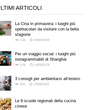
LTIMI ARTICOLI
La Cina in primavera: i luoghi più
spettacolari da visitare con la bella
stagione
3.3k
29/04/2019
Per un viaggio social: i luoghi più
instagrammabili di Shanghai
2.5k
14/09/2018
3 consigli per ambientarsi all’estero
934
20/08/2018
Le 8 scuole regionali della cucina
cinese