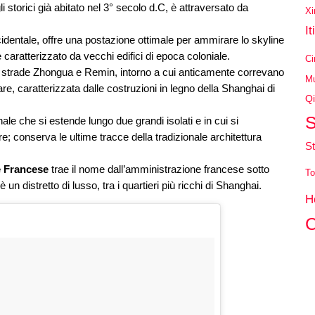
li storici già abitato nel 3° secolo d.C, è attraversato da
Xi
It
identale, offre una postazione ottimale per ammirare lo skyline
e caratterizzato da vecchi edifici di epoca coloniale.
Ci
le strade Zhongua e Remin, intorno a cui anticamente correvano
Mu
are, caratterizzata dalle costruzioni in legno della Shanghai di
Qi
S
ale che si estende lungo due grandi isolati e in cui si
re; conserva le ultime tracce della tradizionale architettura
St
 Francese
trae il nome dall’amministrazione francese sotto
To
un distretto di lusso, tra i quartieri più ricchi di Shanghai.
H
C