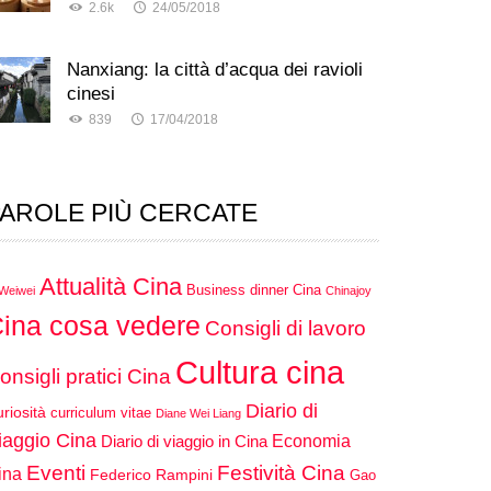
2.6k
24/05/2018
Nanxiang: la città d’acqua dei ravioli
cinesi
839
17/04/2018
AROLE PIÙ CERCATE
Attualità Cina
Business dinner Cina
 Weiwei
Chinajoy
ina cosa vedere
Consigli di lavoro
Cultura cina
onsigli pratici Cina
Diario di
riosità
curriculum vitae
Diane Wei Liang
iaggio Cina
Economia
Diario di viaggio in Cina
Eventi
Festività Cina
ina
Federico Rampini
Gao