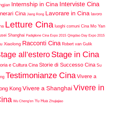
Interviste Cina
Internship in Cina
ngjian
Lavorare in Cina
inerari Cina
lavoro
Jiang Rong
Letture Cina
Mo Yan
na
luoghi comuni Cina
sei Shanghai
Padiglione Cina Expo 2015
Qingdao Day Expo 2015
Racconti Cina
u Xiaolong
Robert van Gulik
Stage in Cina
tage all'estero
Storie di Successo Cina
oria e Cultura Cina
Su
Testimonianze Cina
Vivere a
ng
Vivere in
Vivere a Shanghai
ong Kong
ina
Yu Hua
Wu Cheng’en
Zhujiajiao