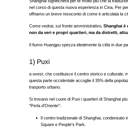
Shanghai significherà per te molto più che la traduzio
nel corso di questa nuova esperienza in Cina. Per perme
offriamo un breve resoconto di come è articolata la cit
Come vedrai, sul fronte amministrativo,
Shanghai è c
non da veri e propri quartieri, ma da distretti, att
Il fiume Huangpu spezza idealmente la città in due par
1) Puxi
a ovest, che costituisce il centro storico e cultura
questa parte occidentale accoglie il 35% della popolazi
trasporto urbano.
Si trovano nel cuore di Puxi i quartieri di Shanghai più 
“Perla d’Oriente”:
Il centro tradizionale di Shanghai, condensato 
Square e People’s Park.