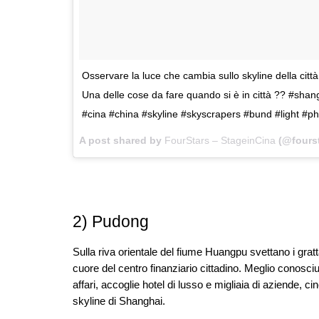
Osservare la luce che cambia sullo skyline della citt
Una delle cose da fare quando si è in città ?? #sh
#cina #china #skyline #skyscrapers #bund #light #p
A post shared by
FourStars – StageinCina
(@fourst
2) Pudong
Sulla riva orientale del fiume Huangpu svettano i gratt
cuore del centro finanziario cittadino. Meglio conosci
affari, accoglie hotel di lusso e migliaia di aziende, cin
skyline di Shanghai.