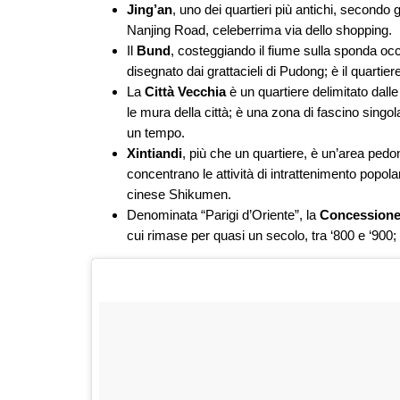
Jing’an
, uno dei quartieri più antichi, secondo g
Nanjing Road, celeberrima via dello shopping.
Il
Bund
, costeggiando il fiume sulla sponda occ
disegnato dai grattacieli di Pudong; è il quartier
La
Città Vecchia
è un quartiere delimitato dal
le mura della città; è una zona di fascino singol
un tempo.
Xintiandi
, più che un quartiere, è un’area pedon
concentrano le attività di intrattenimento popola
cinese Shikumen.
Denominata “Parigi d’Oriente”, la
Concessione
cui rimase per quasi un secolo, tra ‘800 e ‘900; è 