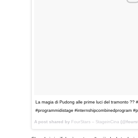
La magia di Pudong alle prime luci del tramonto ??
#programmidistage #internshipcombinedprogram #p
A post shared by
FourStars – StageinCina
(@fourst