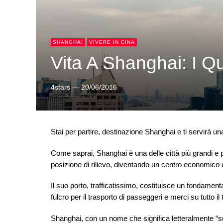
SHANGHAI
VIVERE IN CINA
Vita A Shanghai: I Qu
4stars
—
20/06/2016
Stai per partire, destinazione Shanghai e ti servirà una 
Come saprai, Shanghai è una delle città più grandi e 
posizione di rilievo, diventando un centro economico 
Il suo porto, trafficatissimo, costituisce un fondamen
fulcro per il trasporto di passeggeri e merci su tutto il 
Shanghai, con un nome che significa letteralmente “su