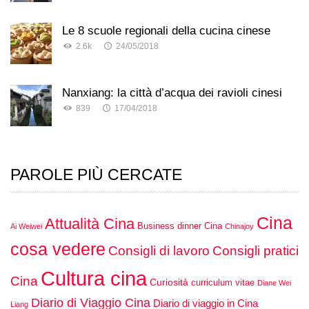
Le 8 scuole regionali della cucina cinese
2.6k
24/05/2018
Nanxiang: la città d’acqua dei ravioli cinesi
839
17/04/2018
PAROLE PIÙ CERCATE
Cina
Attualità Cina
Business dinner Cina
Ai Weiwei
Chinajoy
cosa vedere
Consigli di lavoro
Consigli pratici
Cultura cina
Cina
Curiosità
curriculum vitae
Diane Wei
Diario di Viaggio Cina
Diario di viaggio in Cina
Liang