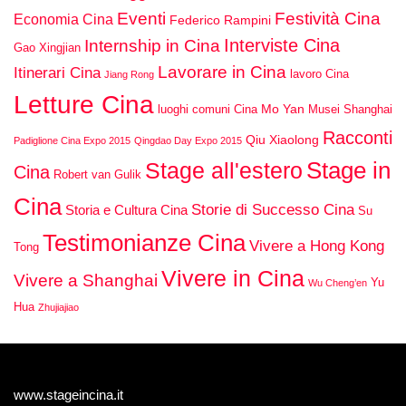
Eventi
Festività Cina
Economia Cina
Federico Rampini
Interviste Cina
Internship in Cina
Gao Xingjian
Lavorare in Cina
Itinerari Cina
lavoro Cina
Jiang Rong
Letture Cina
Mo Yan
luoghi comuni Cina
Musei Shanghai
Racconti
Qiu Xiaolong
Padiglione Cina Expo 2015
Qingdao Day Expo 2015
Stage in
Stage all'estero
Cina
Robert van Gulik
Cina
Storie di Successo Cina
Storia e Cultura Cina
Su
Testimonianze Cina
Vivere a Hong Kong
Tong
Vivere in Cina
Vivere a Shanghai
Yu
Wu Cheng’en
Hua
Zhujiajiao
www.stageincina.it