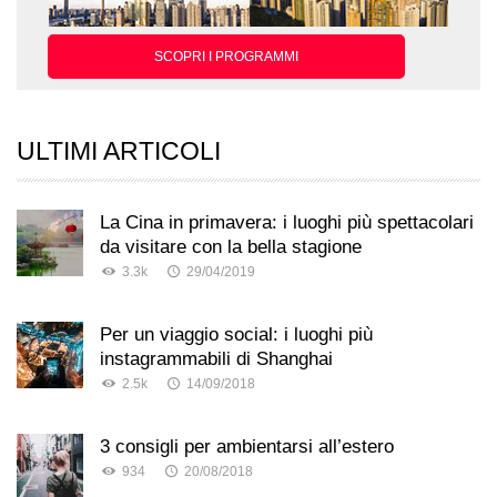
SCOPRI I PROGRAMMI
ULTIMI ARTICOLI
La Cina in primavera: i luoghi più spettacolari
da visitare con la bella stagione
3.3k
29/04/2019
Per un viaggio social: i luoghi più
instagrammabili di Shanghai
2.5k
14/09/2018
3 consigli per ambientarsi all’estero
934
20/08/2018