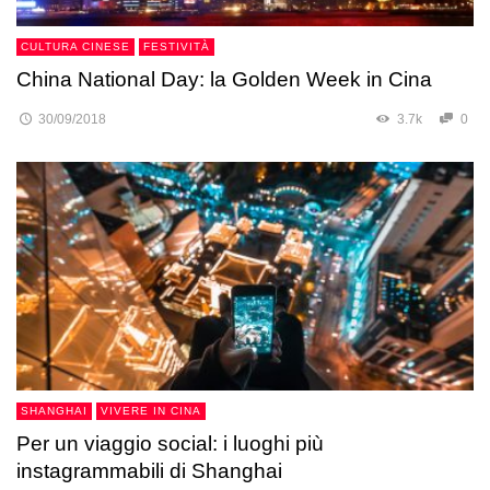
CULTURA CINESE
FESTIVITÀ
China National Day: la Golden Week in Cina
30/09/2018
3.7k
0
SHANGHAI
VIVERE IN CINA
Per un viaggio social: i luoghi più
instagrammabili di Shanghai