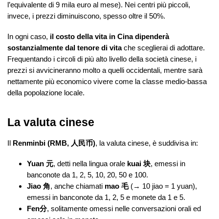
l’equivalente di 9 mila euro al mese). Nei centri più piccoli,
invece, i prezzi diminuiscono, spesso oltre il 50%.
In ogni caso,
il costo della vita in Cina dipenderà
sostanzialmente dal tenore di vita
che sceglierai di adottare.
Frequentando i circoli di più alto livello della società cinese, i
prezzi si avvicineranno molto a quelli occidentali, mentre sarà
nettamente più economico vivere come la classe medio-bassa
della popolazione locale.
La valuta cinese
Il
Renminbi (RMB, 人民币)
, la valuta cinese, è suddivisa in:
Yuan 元
, detti nella lingua orale
kuai 块
, emessi in
banconote da 1, 2, 5, 10, 20, 50 e 100.
Jiao 角
, anche chiamati
mao 毛
(→ 10 jiao = 1 yuan),
emessi in banconote da 1, 2, 5 e monete da 1 e 5.
Fen分
, solitamente omessi nelle conversazioni orali ed