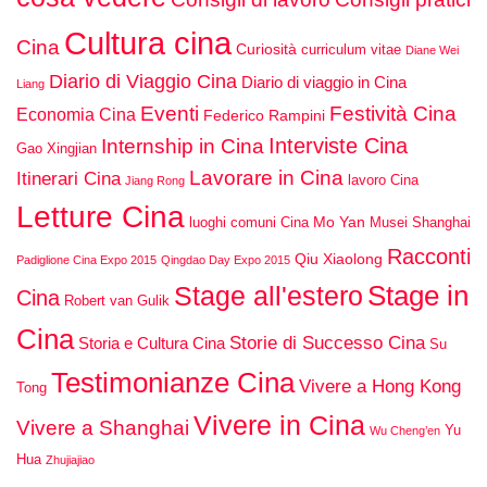
Cultura cina
Cina
Curiosità
curriculum vitae
Diane Wei
Diario di Viaggio Cina
Diario di viaggio in Cina
Liang
Eventi
Festività Cina
Economia Cina
Federico Rampini
Interviste Cina
Internship in Cina
Gao Xingjian
Lavorare in Cina
Itinerari Cina
lavoro Cina
Jiang Rong
Letture Cina
Mo Yan
luoghi comuni Cina
Musei Shanghai
Racconti
Qiu Xiaolong
Padiglione Cina Expo 2015
Qingdao Day Expo 2015
Stage in
Stage all'estero
Cina
Robert van Gulik
Cina
Storie di Successo Cina
Storia e Cultura Cina
Su
Testimonianze Cina
Vivere a Hong Kong
Tong
Vivere in Cina
Vivere a Shanghai
Yu
Wu Cheng’en
Hua
Zhujiajiao