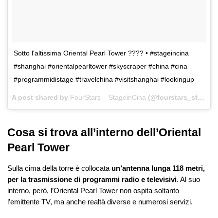
Sotto l'altissima Oriental Pearl Tower ???? • #stageincina
#shanghai #orientalpearltower #skyscraper #china #cina
#programmidistage #travelchina #visitshanghai #lookingup
A post shared by
FourStars – StageinCina
(@fourstars_stageincina) on
Cosa si trova all’interno dell’Oriental
Pearl Tower
Sulla cima della torre è collocata
un’antenna lunga 118 metri,
per la trasmissione di programmi radio e televisivi
. Al suo
interno, però, l’Oriental Pearl Tower non ospita soltanto
l’emittente TV, ma anche realtà diverse e numerosi servizi.