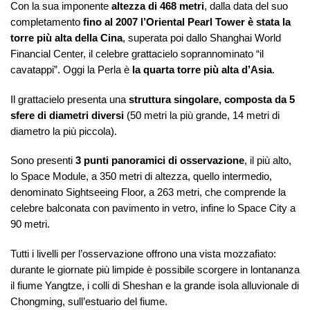
Con la sua imponente
altezza di 468 metri
, dalla data del suo
completamento
fino al 2007 l’Oriental Pearl Tower è stata la
torre più alta della Cina
, superata poi dallo Shanghai World
Financial Center, il celebre grattacielo soprannominato “il
cavatappi”. Oggi la Perla è
la quarta torre più alta d’Asia
.
Il grattacielo presenta una
struttura singolare, composta da
5
sfere di diametri diversi
(50 metri la più grande, 14 metri di
diametro la più piccola).
Sono presenti
3 punti panoramici di osservazione
, il più alto,
lo Space Module, a 350 metri di altezza, quello intermedio,
denominato Sightseeing Floor, a 263 metri, che comprende la
celebre balconata con pavimento in vetro, infine lo Space City a
90 metri.
Tutti i livelli per l’osservazione offrono una vista mozzafiato:
durante le giornate più limpide è possibile scorgere in lontananza
il fiume Yangtze, i colli di Sheshan e la grande isola alluvionale di
Chongming, sull’estuario del fiume.