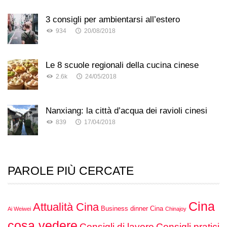
3 consigli per ambientarsi all’estero
934
20/08/2018
Le 8 scuole regionali della cucina cinese
2.6k
24/05/2018
Nanxiang: la città d’acqua dei ravioli cinesi
839
17/04/2018
PAROLE PIÙ CERCATE
Cina
Attualità Cina
Business dinner Cina
Ai Weiwei
Chinajoy
cosa vedere
Consigli di lavoro
Consigli pratici