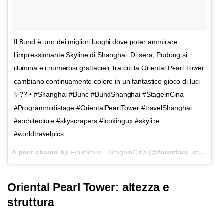
Il Bund è uno dei migliori luoghi dove poter ammirare
l’impressionante Skyline di Shanghai. Di sera, Pudong si
illumina e i numerosi grattacieli, tra cui la Oriental Pearl Tower
cambiano continuamente colore in un fantastico gioco di luci
✨?? • #Shanghai #Bund #BundShanghai #StageinCina
#Programmidistage #OrientalPearlTower #travelShanghai
#architecture #skyscrapers #lookingup #skyline
#worldtravelpics
A post shared by
FourStars – StageinCina
(@fourstars_stageincina) on
Oriental Pearl Tower: altezza e
struttura