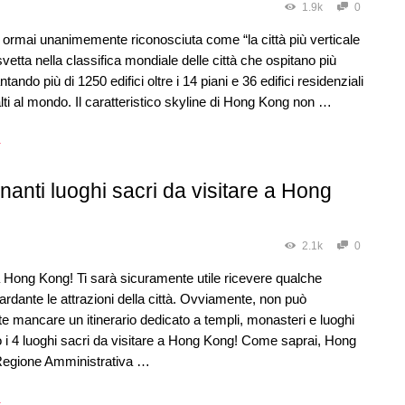
1.9k
0
ormai unanimemente riconosciuta come “la città più verticale
vetta nella classifica mondiale delle città che ospitano più
antando più di 1250 edifici oltre i 14 piani e 36 edifici residenziali
 alti al mondo. Il caratteristico skyline di Hong Kong non …
→
inanti luoghi sacri da visitare a Hong
2.1k
0
a Hong Kong! Ti sarà sicuramente utile ricevere qualche
uardante le attrazioni della città. Ovviamente, non può
 mancare un itinerario dedicato a templi, monasteri e luoghi
o i 4 luoghi sacri da visitare a Hong Kong! Come saprai, Hong
Regione Amministrativa …
→