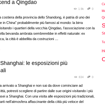
end a Qingdao
Ci
1.9k
0
Mu
à costiera della provincia dello Shandong, è patria di uno dei
Qi
e in China” probabilmente più famosi al mondo: la birra
S
isitando i quartieri della vecchia Qingdao, l’associazione con la
St
lla bevanda ambrata sembrerebbe in effetti naturale: ex
ca, la città è abbellita da costruzioni …
To
→
H
C
Shanghai: le esposizioni più
ali
834
0
a arrivato a Shanghai e non sai da dove cominciare ad
ittà, potresti scegliere di partire dalle sue origini visitando i più
sei a Shanghai. Con una visita alle esposizioni più tradizionali,
larti nell’atmosfera affascinante della città più veloce del