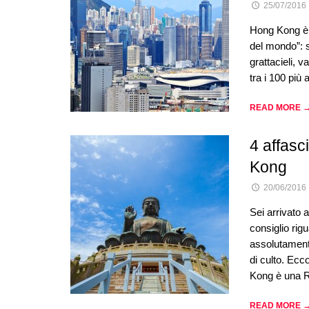
25/07/2016
Hong Kong è 
del mondo”: s
grattacieli, v
tra i 100 più
READ MORE 
4 affasc
Kong
20/06/2016
Sei arrivato 
consiglio rig
assolutamente
di culto. Ecc
Kong è una 
READ MORE 