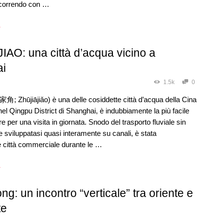
rcorrendo con …
→
AO: una città d’acqua vicino a
i
1.5k
0
家角; Zhūjiājiǎo) è una delle cosiddette città d’acqua della Cina
 nel Qingpu District di Shanghai, è indubbiamente la più facile
e per una visita in giornata. Snodo del trasporto fluviale sin
à e sviluppatasi quasi interamente su canali, è stata
e città commerciale durante le …
→
g: un incontro “verticale” tra oriente e
te