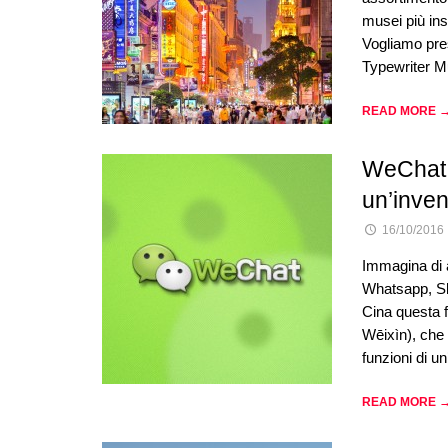
musei più inso
Vogliamo pres
Typewriter 
READ MORE 
WeChat: 
un’inve
16/10/2016
Immagina di a
Whatsapp, Sk
Cina questa 
Wēixìn), che 
funzioni di u
READ MORE 