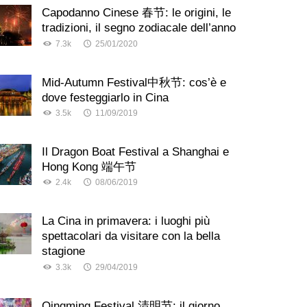
Capodanno Cinese 春节: le origini, le
tradizioni, il segno zodiacale dell’anno
7.3k
25/01/2020
Mid-Autumn Festival中秋节: cos’è e
dove festeggiarlo in Cina
3.5k
11/09/2019
Il Dragon Boat Festival a Shanghai e
Hong Kong 端午节
2.4k
08/06/2019
La Cina in primavera: i luoghi più
spettacolari da visitare con la bella
stagione
3.3k
29/04/2019
Qingming Festival 清明节: il giorno