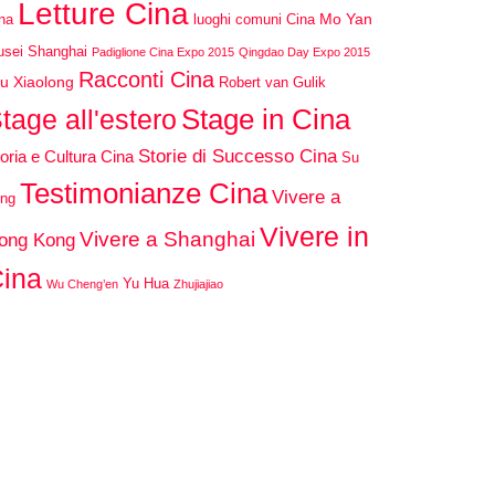
Letture Cina
Mo Yan
na
luoghi comuni Cina
sei Shanghai
Padiglione Cina Expo 2015
Qingdao Day Expo 2015
Racconti Cina
u Xiaolong
Robert van Gulik
Stage in Cina
tage all'estero
Storie di Successo Cina
oria e Cultura Cina
Su
Testimonianze Cina
Vivere a
ng
Vivere in
Vivere a Shanghai
ong Kong
ina
Yu Hua
Wu Cheng’en
Zhujiajiao