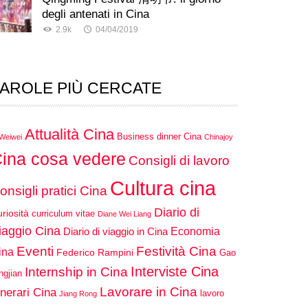
degli antenati in Cina
2.9k
04/04/2019
AROLE PIÙ CERCATE
Attualità Cina
Business dinner Cina
 Weiwei
Chinajoy
ina cosa vedere
Consigli di lavoro
Cultura cina
onsigli pratici Cina
Diario di
riosità
curriculum vitae
Diane Wei Liang
iaggio Cina
Economia
Diario di viaggio in Cina
Eventi
Festività Cina
ina
Federico Rampini
Gao
Interviste Cina
Internship in Cina
ngjian
Lavorare in Cina
inerari Cina
lavoro
Jiang Rong