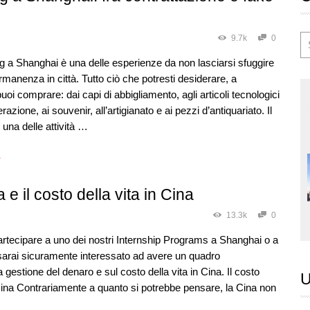
9.7k
0
 a Shanghai è una delle esperienze da non lasciarsi sfuggire
rmanenza in città. Tutto ciò che potresti desiderare, a
uoi comprare: dai capi di abbigliamento, agli articoli tecnologici
razione, ai souvenir, all’artigianato e ai pezzi d’antiquariato. Il
una delle attività …
→
 e il costo della vita in Cina
13.3k
0
artecipare a uno dei nostri Internship Programs a Shanghai o a
arai sicuramente interessato ad avere un quadro
a gestione del denaro e sul costo della vita in Cina. Il costo
U
 Cina Contrariamente a quanto si potrebbe pensare, la Cina non