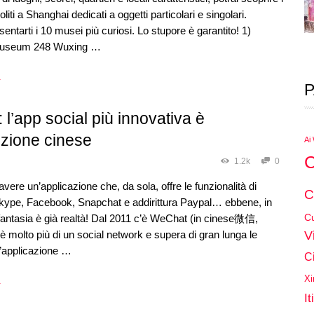
liti a Shanghai dedicati a oggetti particolari e singolari.
entarti i 10 musei più curiosi. Lo stupore è garantito! 1)
Museum 248 Wuxing …
→
P
l’app social più innovativa è
nzione cinese
Ai
C
1.2k
0
vere un’applicazione che, da sola, offre le funzionalità di
C
ype, Facebook, Snapchat e addirittura Paypal… ebbene, in
Cu
fantasia è già realtà! Dal 2011 c’è WeChat (in cinese微信,
V
è molto più di un social network e supera di gran lunga le
n’applicazione …
C
Xi
→
It