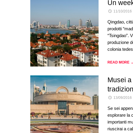
Un week
11/10/2016
Qingdao, citt
prodotti “mad
“Tsingdao”. V
produzione de
colonia tedes
READ MORE 
Musei a 
tradizion
13/09/2016
Se sei appen
esplorare la c
importanti mu
riuscirai a ca