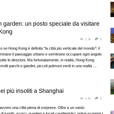
→
 garden: un posto speciale da visitare
Kong
1.3k
0
 se Hong Kong è definita “la città più verticale del mondo”: il
dominano il paesaggio urbano e sembrano occupare ogni angolo
n tutte le direzioni. Ma fortunatamente, in realtà, Hong Kong
molti parchi e giardini, piccoli polmoni verdi in una realtà …
→
ei più insoliti a Shanghai
1.4k
0
vvero una città piena di sorprese. Oltre a un vasto
i luoghi, scorci, quartieri e locali caratteristici, potrai scoprire i