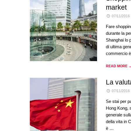
market
07/11/2016
Fare shopping
durante la pe
Shanghai lo p
di ultima gene
commercio è 
READ MORE 
La valuta
07/11/2016
Se stai per p
Hong Kong, s
generale sull
della vita in
è …