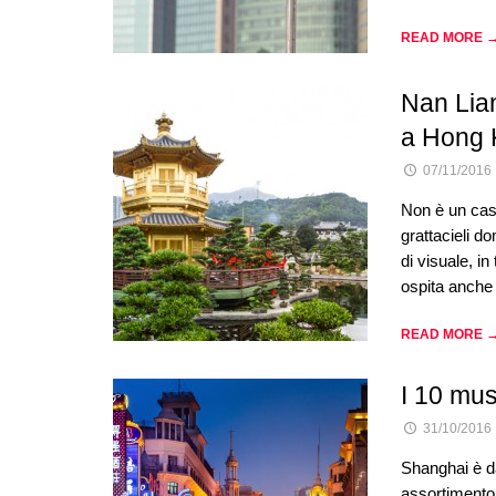
READ MORE 
Nan Lian
a Hong 
07/11/2016
Non è un caso
grattacieli 
di visuale, i
ospita anche 
READ MORE 
I 10 mus
31/10/2016
Shanghai è da
assortimento d