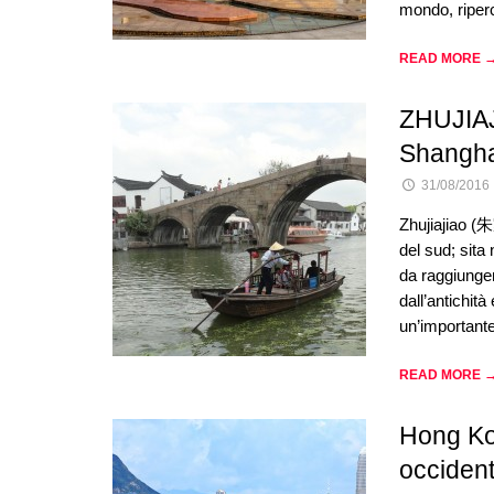
mondo, ripe
READ MORE 
ZHUJIAJI
Shangha
31/08/2016
Zhujiajiao (朱
del sud; sita
da raggiunger
dall’antichit
un’important
READ MORE 
Hong Kon
occiden